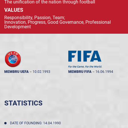
The unification of the nation through football
VALUES
Responsibility, Passion, Team;
Innovation, Progress, Good Governance, Professional
Development
MEMBRU UEFA
--
10.02.1993
MEMBRU FIFA
--
16.06.1994
STATISTICS
DATE OF FOUNDING: 14.04.1990