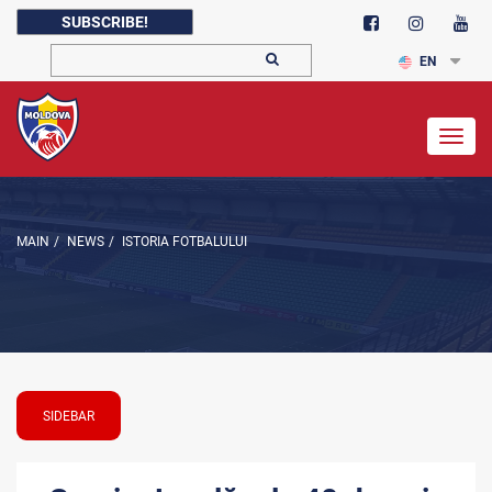
SUBSCRIBE!
EN
Togg
navig
MAIN
/
NEWS
/
ISTORIA FOTBALULUI
SIDEBAR