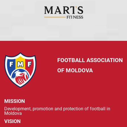
FOOTBALL ASSOCIATION
OF MOLDOVA
MISSION
Development, promotion and protection of football in
Moldova
VISION