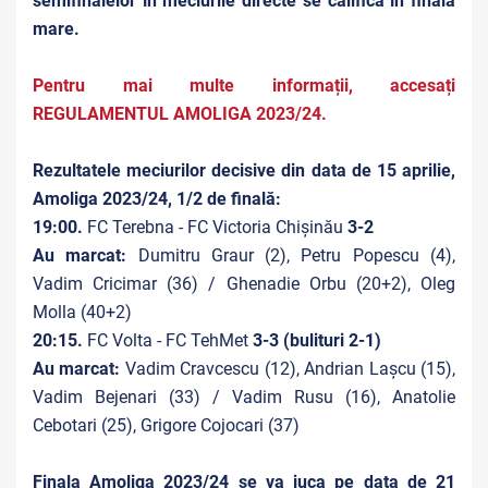
semifinalelor în meciurile directe se califică în finala
mare.
Pentru mai multe informații, accesați
REGULAMENTUL AMOLIGA 2023/24.
Rezultatele meciurilor decisive din data de 15 aprilie,
Amoliga 2023/24, 1/2 de finală:
19:00.
FC Terebna - FC Victoria Chișinău
3-2
Au marcat:
Dumitru Graur (2), Petru Popescu (4),
Vadim Cricimar (36) / Ghenadie Orbu (20+2), Oleg
Molla (40+2)
20:15.
FC Volta - FC TehMet
3-3 (bulituri 2-1)
Au marcat:
Vadim Cravcescu (12), Andrian Lașcu (15),
Vadim Bejenari (33) / Vadim Rusu (16), Anatolie
Cebotari (25), Grigore Cojocari (37)
Finala Amoliga 2023/24 se va juca pe data de 21