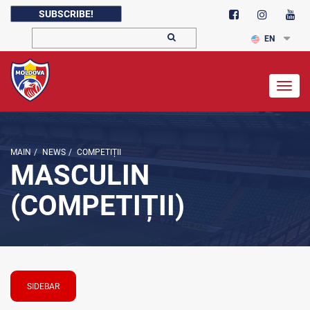
SUBSCRIBE!
EN
Togg
navig
MAIN
/
NEWS
/
COMPETIȚII
MASCULIN
(COMPETIȚII)
SIDEBAR