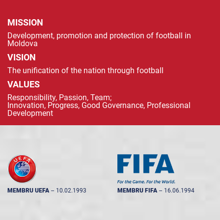
MISSION
Development, promotion and protection of football in
Moldova
VISION
The unification of the nation through football
VALUES
Responsibility, Passion, Team;
Innovation, Progress, Good Governance, Professional
Development
MEMBRU UEFA
--
10.02.1993
MEMBRU FIFA
--
16.06.1994