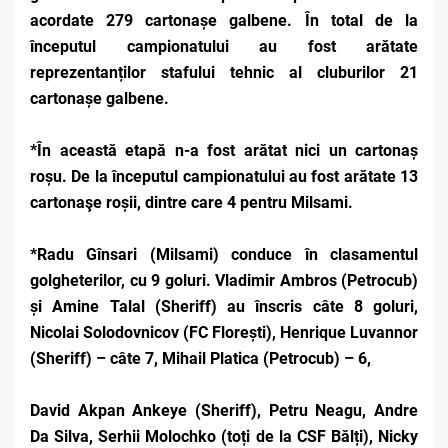
acordate 279 cartonașe galbene. În total de la
începutul campionatului au fost arătate
reprezentanților stafului tehnic al cluburilor 21
cartonașe galbene.
*În această etapă n-a fost arătat nici un cartonaș
roșu. De la începutul campionatului au fost arătate 13
cartonaşe roșii, dintre care 4 pentru Milsami.
*Radu Gînsari (Milsami) conduce în clasamentul
golgheterilor, cu 9 goluri. Vladimir Ambros (Petrocub)
și Amine Talal (Sheriff) au înscris câte 8 goluri,
Nicolai Solodovnicov (FC Florești), Henrique Luvannor
(Sheriff) – câte 7, Mihail Platica (Petrocub) – 6,
David Akpan Ankeye (Sheriff), Petru Neagu, Andre
Da Silva, Serhii Molochko (toți de la CSF Bălți), Nicky