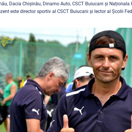
nău, Dacia Chișinău, Dinamo Auto, CSCT Buiucani și Naționala
ezent este director sportiv al CSCT Buiucani și lector al Școlii 