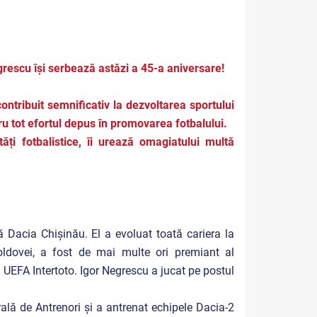
grescu își serbează astăzi a 45-a aniversare!
ntribuit semnificativ la dezvoltarea sportului
ru tot efortul depus în promovarea fotbalului.
ți fotbalistice, îi urează omagiatului multă
 Dacia Chișinău. El a evoluat toată cariera la
oldovei, a fost de mai multe ori premiant al
 UEFA Intertoto. Igor Negrescu a jucat pe postul
rală de Antrenori și a antrenat echipele Dacia-2