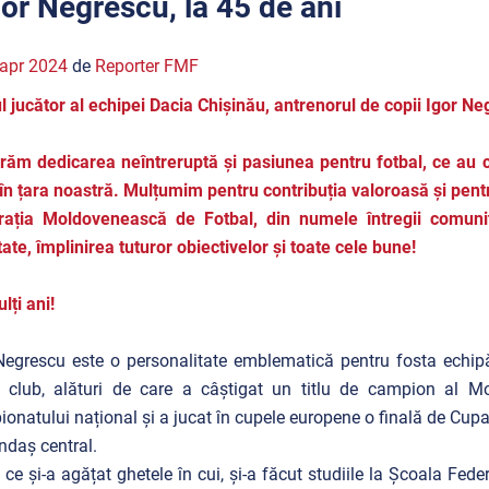
gor Negrescu, la 45 de ani
apr 2024
de
Reporter FMF
l jucător al echipei Dacia Chișinău, antrenorul de copii Igor Ne
ăm dedicarea neîntreruptă și pasiunea pentru fotbal, ce au co
în țara noastră. Mulțumim pentru contribuția valoroasă și pent
ația Moldovenească de Fotbal, din numele întregii comunită
ate, împlinirea tuturor obiectivelor și toate cele bune!
lți ani!
Negrescu este o personalitate emblematică pentru fosta echipă
 club, alături de care a câștigat un titlu de campion al M
onatului național și a jucat în cupele europene o finală de Cupa
ndaș central.
ce și-a agățat ghetele în cui, și-a făcut studiile la Școala Fede