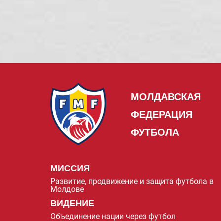
МОЛДАВСКАЯ
ФЕДЕРАЦИЯ
ФУТБОЛА
МИССИЯ
Развитие, продвижение и защита футбола в
Молдове
ВИДЕНИЕ
Объединение нации через футбол