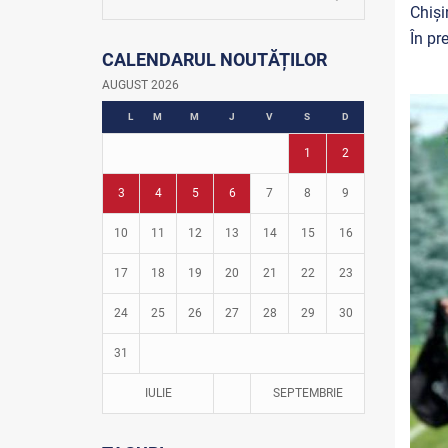
La firul ierbii
Chiși
Community Development Officer
În pr
CALENDARUL NOUTĂȚILOR
Istoria fotbalului
Turneul Viitorul
AUGUST 2026
Fotbal în grădinițe
L
M
M
J
V
S
D
1
2
3
4
5
6
7
8
9
10
11
12
13
14
15
16
17
18
19
20
21
22
23
24
25
26
27
28
29
30
31
IULIE
SEPTEMBRIE