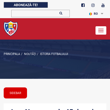
ABONEAZĂ-TE!
RO
Togg
navig
PRINCIPALA
/
NOUTĂŢI
/
ISTORIA FOTBALULUI
SIDEBAR