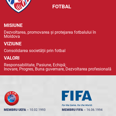
FOTBAL
MISIUNE
Dezvoltarea, promovarea și protejarea fotbalului în
Moldova
VIZIUNE
Consolidarea societății prin fotbal
VALORI
Responsabilitate, Pasiune, Echipă;
Inovare, Progres, Buna guvernare, Dezvoltarea profesională
MEMBRU UEFA
--
10.02.1993
MEMBRU FIFA
--
16.06.1994