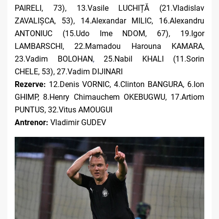
PAIRELI, 73), 13.Vasile LUCHIȚĂ (21.Vladislav
ZAVALIȘCA, 53), 14.Alexandar MILIC, 16.Alexandru
ANTONIUC (15.Udo Ime NDOM, 67), 19.Igor
LAMBARSCHI, 22.Mamadou Harouna KAMARA,
23.Vadim BOLOHAN
,
25.Nabil KHALI (11.Sorin
CHELE, 53), 27.Vadim DIJINARI
Rezerve:
12.Denis VORNIC, 4.Clinton BANGURA, 6.Ion
GHIMP, 8.Henry Chimauchem OKEBUGWU, 17.Artiom
PUNTUS, 32.Vitus AMOUGUI
Antrenor:
Vladimir GUDEV