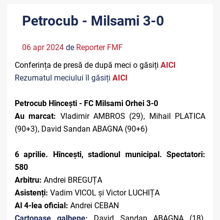
Petrocub - Milsami 3-0
06 apr 2024
de
Reporter FMF
Conferința de presă de după meci o găsiți
AICI
Rezumatul meciului îl găsiți
AICI
Petrocub Hîncești - FC Milsami Orhei 3-0
Au marcat:
Vladimir AMBROS (29), Mihail PLATICA
(90+3), David Sandan ABAGNA (90+6)
6 aprilie. Hîncești, stadionul municipal. Spectatori:
580
Arbitru:
Andrei BREGUȚA
Asistenți:
Vadim VICOL și Victor LUCHIȚA
Al 4-lea oficial:
Andrei CEBAN
Cartonașe galbene:
David Sandan ABAGNA (18),