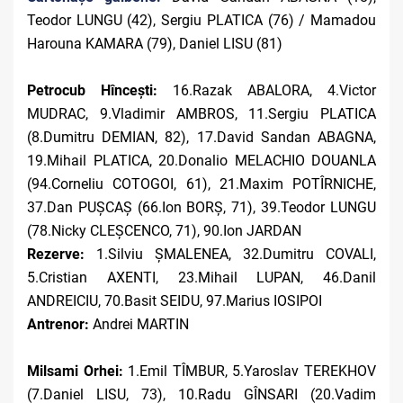
Teodor LUNGU (42), Sergiu PLATICA (76) / Mamadou
Harouna KAMARA (79), Daniel LISU (81)
Petrocub Hîncești:
16.Razak ABALORA, 4.Victor
MUDRAC, 9.Vladimir AMBROS, 11.Sergiu PLATICA
(8.Dumitru DEMIAN, 82), 17.David Sandan ABAGNA,
19.Mihail PLATICA, 20.Donalio MELACHIO DOUANLA
(94.Corneliu COTOGOI, 61), 21.Maxim POTÎRNICHE,
37.Dan PUȘCAȘ (66.Ion BORȘ, 71), 39.Teodor LUNGU
(78.Nicky CLEȘCENCO, 71), 90.Ion JARDAN
Rezerve:
1.Silviu ȘMALENEA,
32.Dumitru COVALI,
5.Cristian AXENTI, 23.Mihail LUPAN, 46.Danil
ANDREICIU, 70.Basit SEIDU, 97.Marius IOSIPOI
Antrenor:
Andrei MARTIN
Milsami Orhei:
1.Emil TÎMBUR, 5.Yaroslav TEREKHOV
(7.Daniel LISU, 73), 10.Radu GÎNSARI (20.Vadim