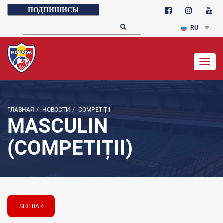
ПОДПИШИСЬ!
RU
Togg
navig
ГЛАВНАЯ
/
НОВОСТИ
/
COMPETIȚII
MASCULIN
(COMPETIȚII)
SIDEBAR