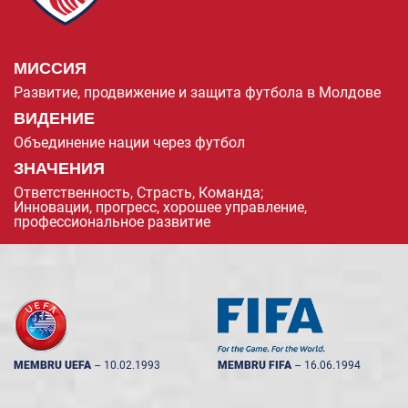
МИССИЯ
Развитие, продвижение и защита футбола в Молдове
ВИДЕНИЕ
Объединение нации через футбол
ЗНАЧЕНИЯ
Ответственность, Страсть, Команда;
Инновации, прогресс, хорошее управление,
профессиональное развитие
MEMBRU UEFA
--
10.02.1993
MEMBRU FIFA
--
16.06.1994