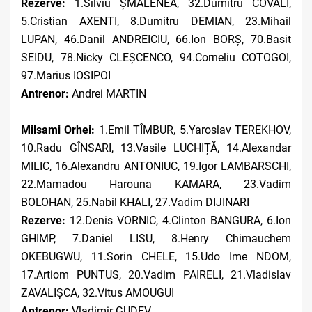
Rezerve:
1.Silviu ȘMALENEA,
32.Dumitru COVALI,
5.Cristian AXENTI, 8.Dumitru DEMIAN, 23.Mihail
LUPAN, 46.Danil ANDREICIU, 66.Ion BORȘ, 70.Basit
SEIDU, 78.Nicky CLEȘCENCO, 94.Corneliu COTOGOI,
97.Marius IOSIPOI
Antrenor:
Andrei MARTIN
Milsami Orhei:
1.Emil TÎMBUR, 5.Yaroslav TEREKHOV,
10.Radu GÎNSARI, 13.Vasile LUCHIȚĂ, 14.Alexandar
MILIC, 16.Alexandru ANTONIUC, 19.Igor LAMBARSCHI,
22.Mamadou Harouna KAMARA, 23.Vadim
BOLOHAN
,
25.Nabil KHALI, 27.Vadim DIJINARI
Rezerve:
12.Denis VORNIC, 4.Clinton BANGURA, 6.Ion
GHIMP, 7.Daniel LISU, 8.Henry Chimauchem
OKEBUGWU, 11.Sorin CHELE, 15.Udo Ime NDOM,
17.Artiom PUNTUS, 20.Vadim PAIRELI, 21.Vladislav
ZAVALIȘCA, 32.Vitus AMOUGUI
Antrenor:
Vladimir GUDEV