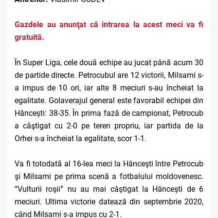
Gazdele au anunţat că intrarea la acest meci va fi
gratuită.
În Super Liga, cele două echipe au jucat până acum 30
de partide directe. Petrocubul are 12 victorii, Milsami s-
a impus de 10 ori, iar alte 8 meciuri s-au încheiat la
egalitate. Golaverajul general este favorabil echipei din
Hâncești: 38-35. În prima fază de campionat, Petrocub
a câştigat cu 2-0 pe teren propriu, iar partida de la
Orhei s-a încheiat la egalitate, scor 1-1.
Va fi totodată al 16-lea meci la Hânceşti între Petrocub
şi Milsami pe prima scenă a fotbalului moldovenesc.
“Vulturii roşii” nu au mai câştigat la Hânceşti de 6
meciuri. Ultima victorie datează din septembrie 2020,
când Milsami s-a impus cu 2-1.