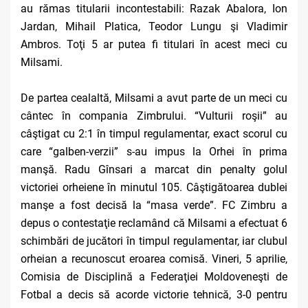
au rămas titularii incontestabili: Razak Abalora, Ion
Jardan, Mihail Platica, Teodor Lungu şi Vladimir
Ambros. Toţi 5 ar putea fi titulari în acest meci cu
Milsami.
De partea cealaltă, Milsami a avut parte de un meci cu
cântec în compania Zimbrului. “Vulturii roşii” au
câştigat cu 2:1 în timpul regulamentar, exact scorul cu
care “galben-verzii” s-au impus la Orhei în prima
manşă. Radu Gînsari a marcat din penalty golul
victoriei orheiene în minutul 105. Câştigătoarea dublei
manşe a fost decisă la “masa verde”. FC Zimbru a
depus o contestaţie reclamând că Milsami a efectuat 6
schimbări de jucători în timpul regulamentar, iar clubul
orheian a recunoscut eroarea comisă. Vineri, 5 aprilie,
Comisia de Disciplină a Federaţiei Moldoveneşti de
Fotbal a decis să acorde victorie tehnică, 3-0 pentru