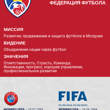
ФЕДЕРАЦИЯ ФУТБОЛА
МИССИЯ
Развитие, продвижение и защита футбола в Молдове
ВИДЕНИЕ
Объединение нации через футбол
ЗНАЧЕНИЯ
Ответственность, Страсть, Команда;
Инновации, прогресс, хорошее управление,
профессиональное развитие
MEMBRU UEFA
--
10.02.1993
MEMBRU FIFA
--
16.06.1994