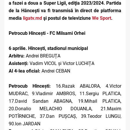
a fazei a doua a Super Ligii, ediţia 2023/2024. Partida
de la Hânceşti va fi transmisă în direct de platforma
media
ligatv.md
şi postul de televiziune
We Sport
.
Petrocub Hîncești - FC Milsami Orhei
6 aprilie. Hîncești, stadionul municipal
Arbitru:
Andrei BREGUȚA
Asistenți:
Vadim VICOL și Victor LUCHIȚA
Al 4-lea oficial:
Andrei CEBAN
Petrocub Hîncești:
16.Razak ABALORA, 4.Victor
MUDRAC, 9.Vladimir AMBROS, 11.Sergiu PLATICA,
17.David Sandan ABAGNA, 19.Mihail PLATICA,
20.Donalio MELACHIO DOUANLA, 21.Maxim
POTÎRNICHE, 37.Dan PUȘCAȘ, 39.Teodor LUNGU,
90.Ion JARDAN