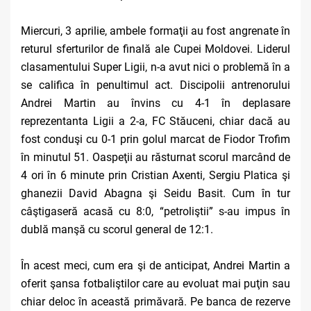
Miercuri, 3 aprilie, ambele formaţii au fost angrenate în
returul sferturilor de finală ale Cupei Moldovei. Liderul
clasamentului Super Ligii, n-a avut nici o problemă în a
se califica în penultimul act. Discipolii antrenorului
Andrei Martin au învins cu 4-1 în deplasare
reprezentanta Ligii a 2-a, FC Stăuceni, chiar dacă au
fost conduşi cu 0-1 prin golul marcat de Fiodor Trofim
în minutul 51. Oaspeţii au răsturnat scorul marcând de
4 ori în 6 minute prin Cristian Axenti, Sergiu Platica şi
ghanezii David Abagna şi Seidu Basit. Cum în tur
câştigaseră acasă cu 8:0, “petroliştii” s-au impus în
dublă manşă cu scorul general de 12:1.
În acest meci, cum era şi de anticipat, Andrei Martin a
oferit şansa fotbaliştilor care au evoluat mai puţin sau
chiar deloc în această primăvară. Pe banca de rezerve