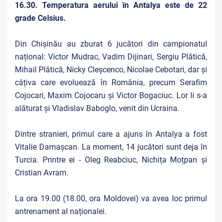
16.30. Temperatura aerului în Antalya este de 22
grade Celsius.
Din Chișinău au zburat 6 jucători din campionatul
național: Victor Mudrac, Vadim Dijinari, Sergiu Plătică,
Mihail Plătică, Nicky Cleșcenco, Nicolae Cebotari, dar și
câțiva care evoluează în România, precum Serafim
Cojocari, Maxim Cojocaru și Victor Bogaciuc. Lor li s-a
alăturat și Vladislav Baboglo, venit din Ucraina.
Dintre stranieri, primul care a ajuns în Antalya a fost
Vitalie Damașcan. La moment, 14 jucători sunt deja în
Turcia. Printre ei - Oleg Reabciuc, Nichița Moțpan și
Cristian Avram.
La ora 19.00 (18.00, ora Moldovei) va avea loc primul
antrenament al naționalei.