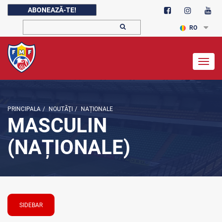
ABONEAZĂ-TE!
RO
Togg
navig
PRINCIPALA
/
NOUTĂŢI
/
NAȚIONALE
MASCULIN
(NAȚIONALE)
SIDEBAR