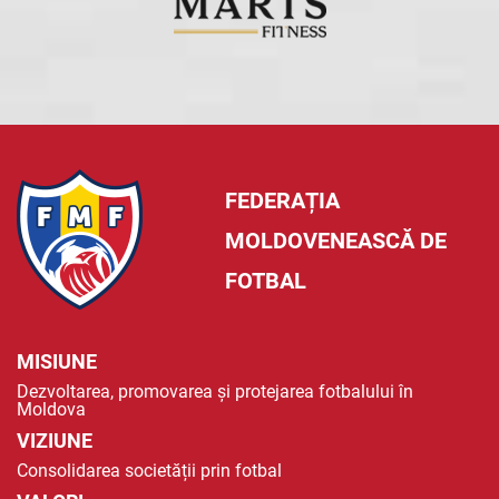
FEDERAȚIA
MOLDOVENEASCĂ DE
FOTBAL
MISIUNE
Dezvoltarea, promovarea și protejarea fotbalului în
Moldova
VIZIUNE
Consolidarea societății prin fotbal