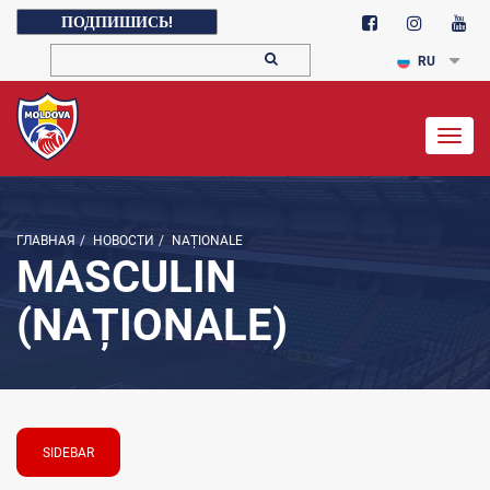
ПОДПИШИСЬ!
RU
Togg
navig
ГЛАВНАЯ
/
НОВОСТИ
/
NAȚIONALE
MASCULIN
(NAȚIONALE)
SIDEBAR