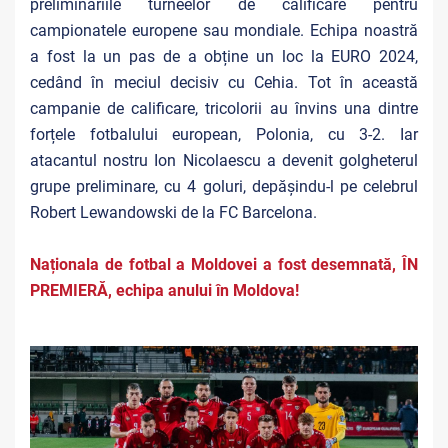
preliminariile turneelor de calificare pentru
campionatele europene sau mondiale. Echipa noastră
a fost la un pas de a obține un loc la EURO 2024,
cedând în meciul decisiv cu Cehia. Tot în această
campanie de calificare, tricolorii au învins una dintre
forțele fotbalului european, Polonia, cu 3-2. Iar
atacantul nostru Ion Nicolaescu a devenit golgheterul
grupe preliminare, cu 4 goluri, depășindu-l pe celebrul
Robert Lewandowski de la FC Barcelona.
Naționala de fotbal a Moldovei a fost desemnată, ÎN
PREMIERĂ, echipa anului în Moldova!