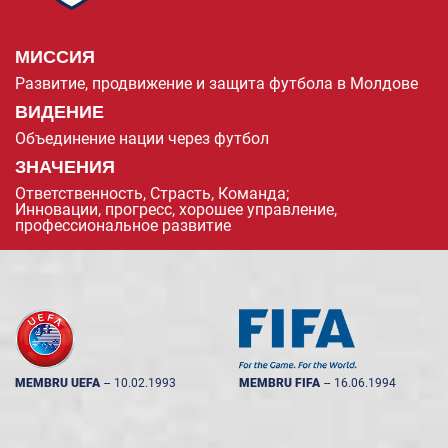
МИССИЯ
Развитие, продвижение и защита футбола в Молдове
ВИДЕНИЕ
Объединение нации через футбол
ЗНАЧЕНИЯ
Ответственность, Страсть, Команда;
Инновации, прогресс, хорошее управление,
профессиональное развитие
MEMBRU UEFA
--
10.02.1993
MEMBRU FIFA
--
16.06.1994