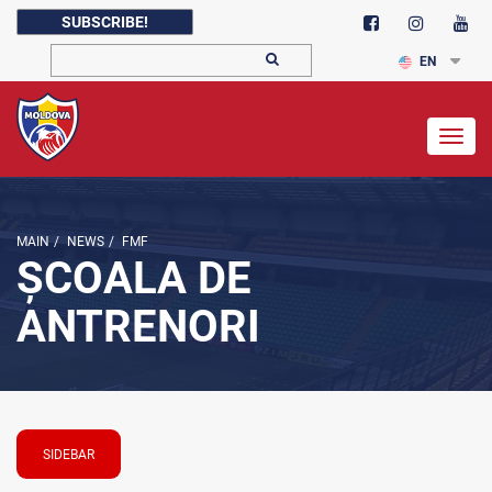
SUBSCRIBE!
EN
Togg
navig
MAIN
/
NEWS
/
FMF
ȘCOALA DE
ANTRENORI
SIDEBAR