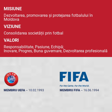
MISIUNE
Dezvoltarea, promovarea și protejarea fotbalului în
Moldova
VIZIUNE
Consolidarea societății prin fotbal
VALORI
Responsabilitate, Pasiune, Echipă;
Inovare, Progres, Buna guvernare, Dezvoltarea profesională
MEMBRU UEFA
--
10.02.1993
MEMBRU FIFA
--
16.06.1994