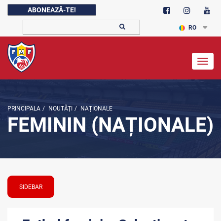
ABONEAZĂ-TE!
RO
Togg
navig
PRINCIPALA
/
NOUTĂŢI
/
NAȚIONALE
FEMININ (NAȚIONALE)
SIDEBAR