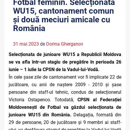
Fotbal feminin. Selecționata
WU15, cantonament comun
și două meciuri amicale cu
România
31 mai 2023
de
Dorina Gherganov
Selecționata de junioare WU15 a Republicii Moldova
se va afla într-un stagiu de pregătire în perioada 26
iunie – 1 iulie la CPSN de la Vadul-lui-Vodă.
În cele șase zile de cantonament vor fi implicate 22 de
jucătoare, cu anii de naștere 2009 - 2010 și șase
persoane din staff-ul tehnic, condus de selecționerul
Victoria Ostapenco. Totodată,
CPSN al Federației
Moldovenești de Fotbal va găzdui selecționata de
junioare WU15 din România.
Delagația, formată din
29 de persoane, 20 de jucătoare și 9 membri ai staff-
ului, va desfășura stagiul de pregătire la Vadul-lui-Vodă