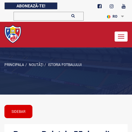
ABONEAZĂ-TE!
RO
Togg
navig
PRINCIPALA
/
NOUTĂŢI
/
ISTORIA FOTBALULUI
SIDEBAR