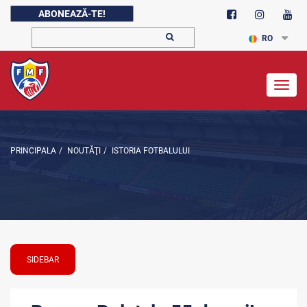
ABONEAZĂ-TE!
RO
Togg
navig
PRINCIPALA
/
NOUTĂŢI
/
ISTORIA FOTBALULUI
SIDEBAR