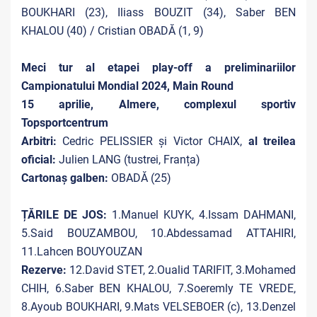
BOUKHARI (23), Iliass BOUZIT (34), Saber BEN
KHALOU (40) / Cristian OBADĂ (1, 9)
Meci tur al etapei play-off a preliminariilor
Campionatului Mondial 2024, Main Round
15 aprilie, Almere, complexul sportiv
Topsportcentrum
Arbitri:
Cedric PELISSIER și Victor CHAIX,
al treilea
oficial:
Julien LANG (tustrei, Franța)
Cartonaș galben:
OBADĂ (25)
ȚĂRILE DE JOS:
1.Manuel KUYK, 4.Issam DAHMANI,
5.Said BOUZAMBOU, 10.Abdessamad ATTAHIRI,
11.Lahcen BOUYOUZAN
Rezerve:
12.David STET, 2.Oualid TARIFIT, 3.Mohamed
CHIH, 6.Saber BEN KHALOU, 7.Soeremly TE VREDE,
8.Ayoub BOUKHARI, 9.Mats VELSEBOER (c), 13.Denzel