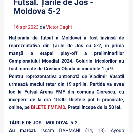
Futsal. Țările de Jos -
Moldova 5-2
16 apr 2023
de
Victor Daghi
Naționala de futsal a Moldovei a fost învinsă de
reprezentativa din Țările de Jos cu 5-2, în prima
manșă a etapei play-off a preliminariilor
Campionatului Mondial 2024. Golurile tricolorilor au
fost marcate de Cristian Obadă în minutele 1 și 9.
Pentru reprezentativa antrenată de Vladimir Vusatîi
urmează meciul retur din 19 aprilie. Partida va avea
loc la Futsal Arena FMF din comuna Ciorescu, cu
începere de la ora 18:30. Biletele pot fi procurate,
online, pe
BILETE.FMF.MD
.
Prețul începe de la 50 lei.
ȚĂRILE DE JOS - MOLDOVA 5-2
Au marcat:
Issam DAHMANI (14, 18), Ayoub