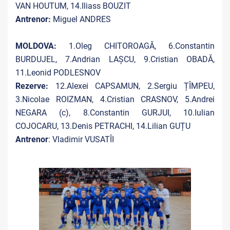
VAN HOUTUM, 14.Iliass BOUZIT
Antrenor:
Miguel ANDRES
MOLDOVA:
1.Oleg CHITOROAGĂ, 6.Constantin
BURDUJEL, 7.Andrian LAȘCU, 9.Cristian OBADĂ,
11.Leonid PODLESNOV
Rezerve:
12.Alexei CAPSAMUN, 2.Sergiu ȚÎMPEU,
3.Nicolae ROIZMAN, 4.Cristian CRASNOV, 5.Andrei
NEGARA (c), 8.Constantin GURJUI, 10.Iulian
COJOCARU, 13.Denis PETRACHI, 14.Lilian GUȚU
Antrenor
: Vladimir VUSATÎI