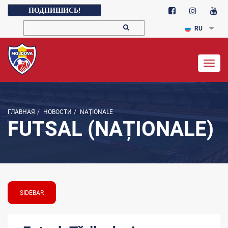
ПОДПИШИСЬ!
RU
Togg
navig
ГЛАВНАЯ
/
НОВОСТИ
/
NAȚIONALE
FUTSAL (NAȚIONALE)
SIDEBAR