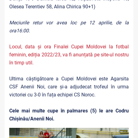
Olesea Terentiev 58, Alina Chirica 90+1)
Meciurile retur vor avea loc pe 12 aprilie, de la
ora16:00.
Locul, data și ora Finalei Cupei Moldovei la fotbal
feminin, ediția 2022/23, va fi anunțată pe site-ul nostru
în timp util.
Ultima câștigătoare a Cupei Moldovei este Agarsita
CSF Anenii Noi, care și-a adjudecat trofeul în urma
victoriei cu 3-0 în fața echipei CS Noroc.
Cele mai multe cupe în palmares (5) le are Codru
Chișinău/Anenii Noi.