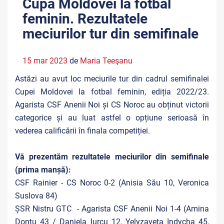
Cupa Moldovei la fotbal
feminin. Rezultatele
meciurilor tur din semifinale
15 mar 2023
de
Maria Teeşanu
Astăzi au avut loc meciurile tur din cadrul semifinalei
Cupei Moldovei la fotbal feminin, ediția 2022/23.
Agarista CSF Anenii Noi și CS Noroc au obținut victorii
categorice și au luat astfel o opțiune serioasă în
vederea calificării în finala competiției.
Vă prezentăm rezultatele meciurilor din semifinale
(prima manșă):
CSF Rainier - CS Noroc 0-2 (Anisia Său 10, Veronica
Suslova 84)
ȘSR Nistru GTC - Agarista CSF Anenii Noi 1-4 (Amina
Donțu 43 / Daniela Iurcu 12, Yelyzaveta Indycha 45,