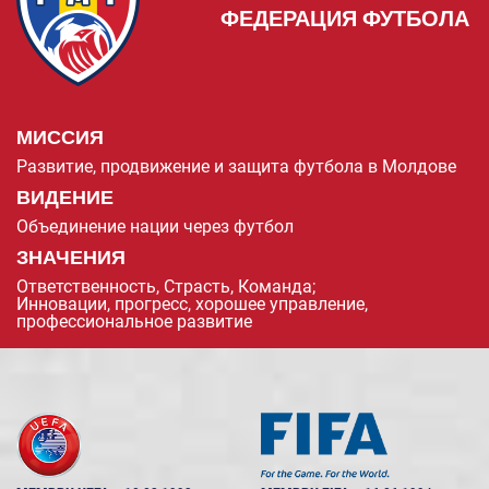
ФЕДЕРАЦИЯ ФУТБОЛА
МИССИЯ
Развитие, продвижение и защита футбола в Молдове
ВИДЕНИЕ
Объединение нации через футбол
ЗНАЧЕНИЯ
Ответственность, Страсть, Команда;
Инновации, прогресс, хорошее управление,
профессиональное развитие