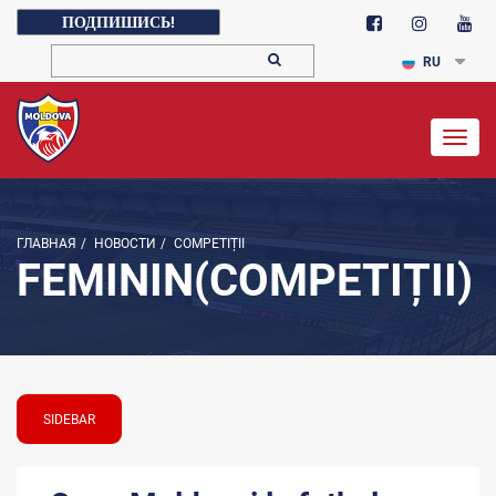
ПОДПИШИСЬ!
RU
Togg
navig
ГЛАВНАЯ
/
НОВОСТИ
/
COMPETIȚII
FEMININ(COMPETIȚII)
SIDEBAR