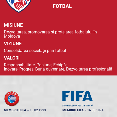
FOTBAL
MISIUNE
Dezvoltarea, promovarea și protejarea fotbalului în
Moldova
VIZIUNE
Consolidarea societății prin fotbal
VALORI
Responsabilitate, Pasiune, Echipă;
Inovare, Progres, Buna guvernare, Dezvoltarea profesională
MEMBRU UEFA
--
10.02.1993
MEMBRU FIFA
--
16.06.1994