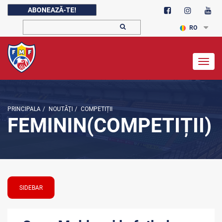
ABONEAZĂ-TE!
RO
Togg
navig
PRINCIPALA
/
NOUTĂŢI
/
COMPETIȚII
FEMININ(COMPETIȚII)
SIDEBAR