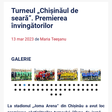
Turneul „Chișinăul de
seară”. Premierea
învingătorilor
13 mar 2023
de
Maria Teeşanu
GALERIE
La
stadionul „Joma Arena” din Chișinău a avut loc