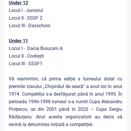
Under 12
Locul I - Juniorul
Locul II - SSSF 2
Locul III - Dasschool
Under 11
Locul I - Dacia Buiucani A
Locul II - Costești
Locul III - SSSF1
Vă reamintim, că prima ediție a turneului dotat cu
premiile ziarului „Chișinăul de seară” a avut loc în anul
1974. Competiția s-a desfășurat până în anul 1995. În
perioada 1996-1998 turneul s-a numit Cupa Alexandru
Proțenco, iar din 2001 până în 2020 – Cupa Sergiu
Rădăuțanu. Anul acesta organizatorii au decis să
revină la denumirea inițială a competiției.