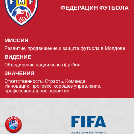
ФЕДЕРАЦИЯ ФУТБОЛА
МИССИЯ
Развитие, продвижение и защита футбола в Молдове
ВИДЕНИЕ
Объединение нации через футбол
ЗНАЧЕНИЯ
Ответственность, Страсть, Команда;
Инновации, прогресс, хорошее управление,
профессиональное развитие