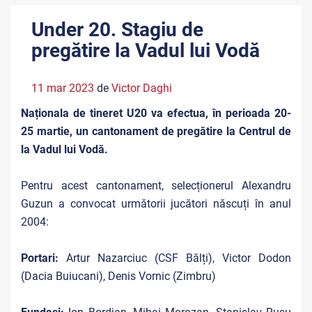
Under 20. Stagiu de
pregătire la Vadul lui Vodă
11 mar 2023
de
Victor Daghi
Naționala de tineret U20 va efectua, în perioada 20-
25 martie, un cantonament de pregătire la Centrul de
la Vadul lui Vodă.
Pentru acest cantonament, selecționerul Alexandru
Guzun a convocat următorii jucători născuți în anul
2004:
Portari:
Artur Nazarciuc (CSF Bălți), Victor Dodon
(Dacia Buiucani), Denis Vornic (Zimbru)