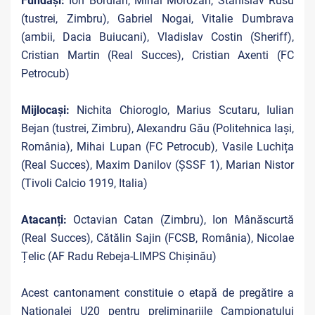
Fundași:
Ion Bordian, Mihai Morozan, Stanislav Rusu
(tustrei, Zimbru), Gabriel Nogai, Vitalie Dumbrava
(ambii, Dacia Buiucani), Vladislav Costin (Sheriff),
Cristian Martin (Real Succes), Cristian Axenti (FC
Petrocub)
Mijlocași:
Nichita Chioroglo, Marius Scutaru, Iulian
Bejan (tustrei, Zimbru), Alexandru Gău (Politehnica Iași,
România), Mihai Lupan (FC Petrocub), Vasile Luchița
(Real Succes), Maxim Danilov (ȘSSF 1), Marian Nistor
(Tivoli Calcio 1919, Italia)
Atacanți:
Octavian Catan (Zimbru), Ion Mânăscurtă
(Real Succes), Cătălin Sajin (FCSB, România), Nicolae
Țelic (AF Radu Rebeja-LIMPS Chișinău)
Acest cantonament constituie o etapă de pregătire a
Naționalei U20 pentru preliminariile Campionatului