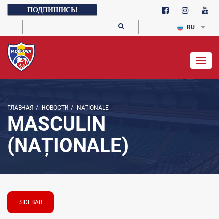
ПОДПИШИСЬ!
RU
Togg
navig
ГЛАВНАЯ
/
НОВОСТИ
/
NAȚIONALE
MASCULIN
(NAȚIONALE)
SIDEBAR