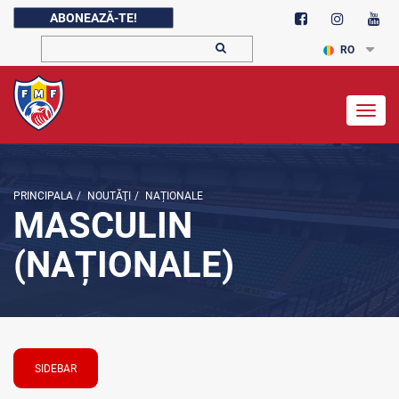
ABONEAZĂ-TE!
RO
Togg
navig
PRINCIPALA
/
NOUTĂŢI
/
NAȚIONALE
MASCULIN
(NAȚIONALE)
SIDEBAR