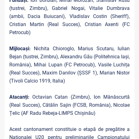
Fundași:
Ion Bordian, Mihai Morozan, Stanislav Rusu
(tustrei, Zimbru), Gabriel Nogai, Vitalie Dumbrava
(ambii, Dacia Buiucani), Vladislav Costin (Sheriff),
Cristian Martin (Real Succes), Cristian Axenti (FC
Petrocub)
Mijlocași:
Nichita Chioroglo, Marius Scutaru, Iulian
Bejan (tustrei, Zimbru), Alexandru Gău (Politehnica Iași,
România), Mihai Lupan (FC Petrocub), Vasile Luchița
(Real Succes), Maxim Danilov (ȘSSF 1), Marian Nistor
(Tivoli Calcio 1919, Italia)
Atacanți:
Octavian Catan (Zimbru), Ion Mânăscurtă
(Real Succes), Cătălin Sajin (FCSB, România), Nicolae
Țelic (AF Radu Rebeja-LIMPS Chișinău)
Acest cantonament constituie o etapă de pregătire a
Naționalei U20 pentru preliminariile Campionatului