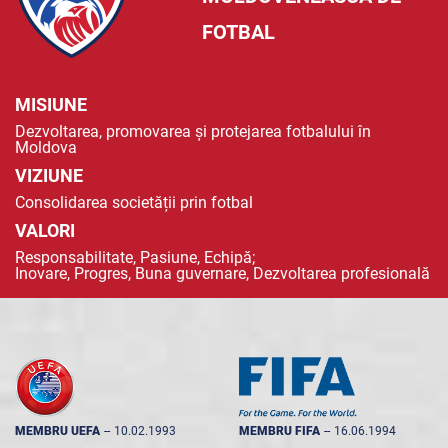
FOTBAL
MISIUNE
Dezvoltarea, promovarea și protejarea fotbalului în
Moldova
VIZIUNE
Consolidarea societății prin fotbal
VALORI
Responsabilitate, Pasiune, Echipă;
Inovare, Progres, Buna guvernare, Dezvoltarea profesională
MEMBRU UEFA
--
10.02.1993
MEMBRU FIFA
--
16.06.1994