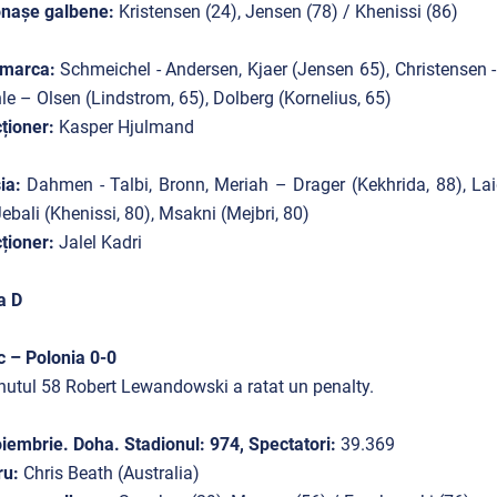
onașe galbene:
Kristensen (24), Jensen (78) / Khenissi (86)
marca:
Schmeichel - Andersen, Kjaer (Jensen 65), Christensen -
e – Olsen (Lindstrom, 65), Dolberg (Kornelius, 65)
ționer:
Kasper Hjulmand
ia:
Dahmen - Talbi, Bronn, Meriah – Drager (Kekhrida, 88), Laido
Jebali (Khenissi, 80), Msakni (Mejbri, 80)
ționer:
Jalel Kadri
a D
 – Polonia 0-0
nutul 58
Robert Lewandowski a ratat un penalty.
iembrie. Doha. Stadionul: 974, Spectatori:
39.369
ru:
Chris Beath (Australia)