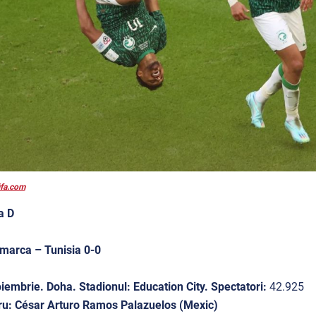
ifa.com
a D
marca – Tunisia 0-0
iembrie. Doha. Stadionul: Education City. Spectatori:
42.925
ru: César Arturo Ramos Palazuelos (Mexic)