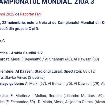
AMPIONATUL MONDIAL. ZIUA 3
noi 2022
de
Reporter FMF
, 22 noiembrie, este a treia zi de Campionatul Mondial din Qat
două din grupele C și D.
a C
tina - Arabia Saudită 1-2
arcat:
Messi (10-penalty) / Al Shahrani (48), Al Dawsari (53)
iembrie. Al Daayen. Stadionul Lusail. Spectatori:
88.012
ru
: Slavko Vincic (Slovenia)
onașe galbene:
Al Malki (67), Al Boleahi (75), Al Dawsari (79), 
ntina
: E. Martinez - Molina, Romero (Lisandro Martinez, 59),
es (E. Fernandez, 59) - Di Maria, Messi, Alejandro Gomez (Alvare