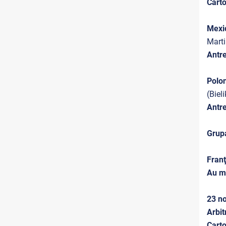
Cart
Mexi
Marti
Antre
Polo
(Biel
Antre
Grup
Franţ
Au m
23 no
Arbit
Cart