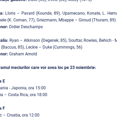
ța:
Lloris – Pavard (Kounde, 89), Upamecano, Konate, L. Hern
le (K. Coman, 77), Griezmann, Mbappe – Giroud (Thuram, 89)
enor:
Didier Deschamps
alia:
Ryan – Atkinson (Degenek, 85), Souttar, Rowles, Behich - 
e (Baccus, 85), Leckie – Duke (Cummings, 56)
nor:
Graham Arnold
amul meciurilor care vor avea loc pe 23 noiembrie:
a E
nia - Japonia, ora 15:00
a – Costa Rica, ora 18:00
a F
 – Croația, ora 12:00