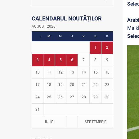
La firul ierbii
Selec
Community Development Officer
CALENDARUL NOUTĂȚILOR
Istoria fotbalului
Arab
Turneul Viitorul
AUGUST 2026
Malki
Fotbal în grădinițe
Selec
L
M
M
J
V
S
D
1
2
3
4
5
6
7
8
9
10
11
12
13
14
15
16
17
18
19
20
21
22
23
24
25
26
27
28
29
30
31
IULIE
SEPTEMBRIE