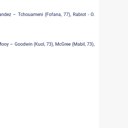
andez – Tchouameni (Fofana, 77), Rabiot - O.
Mooy – Goodwin (Kuol, 73), McGree (Mabil, 73),