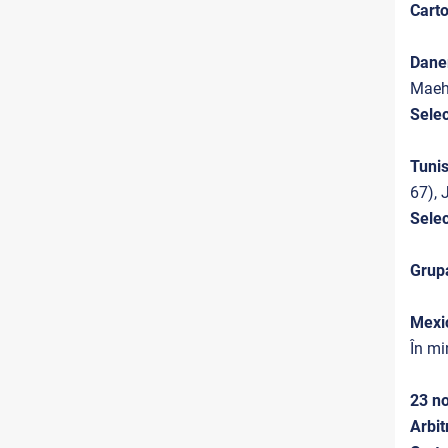
Cart
Dane
Maehl
Selec
Tunis
67), 
Selec
Grup
Mexic
În mi
23 no
Arbit