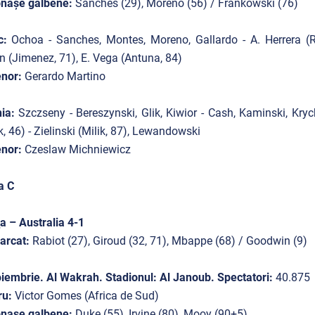
onașe galbene:
Sanches (29), Moreno (56) / Frankowski (76)
c:
Ochoa - Sanches, Montes, Moreno, Gallardo - A. Herrera (R
n (Jimenez, 71), E. Vega (Antuna, 84)
nor:
Gerardo Martino
nia:
Szczseny - Bereszynski, Glik, Kiwior - Cash, Kaminski, Kr
ik, 46) - Zielinski (Milik, 87), Lewandowski
nor:
Czeslaw Michniewicz
a C
a – Australia 4-1
arcat:
Rabiot (27), Giroud (32, 71), Mbappe (68) / Goodwin (9)
iembrie. Al Wakrah. Stadionul: Al Janoub. Spectatori:
40.875
ru:
Victor Gomes (Africa de Sud)
onașe galbene:
Duke (55), Irvine (80), Mooy (90+5)