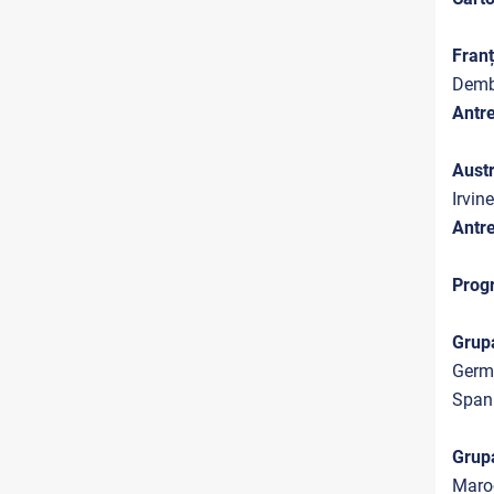
Fran
Dembe
Antr
Austr
Irvin
Antre
Progr
Grup
Germa
Spani
Grup
Maroc