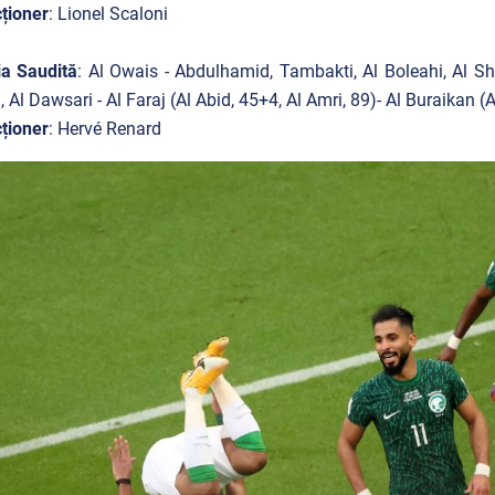
ționer
: Lionel Scaloni
ia Saudită
: Al Owais - Abdulhamid, Tambakti, Al Boleahi, Al Sh
, Al Dawsari - Al Faraj (Al Abid, 45+4, Al Amri, 89)- Al Buraikan (As
ționer
: Hervé Renard