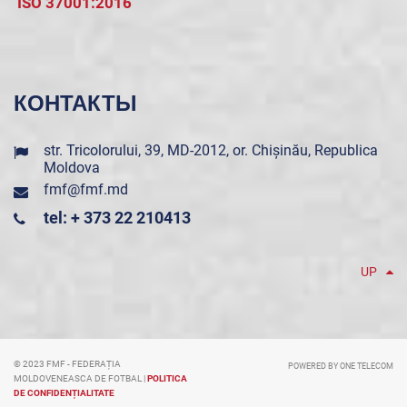
ISO 37001:2016
КОНТАКТЫ
str. Tricolorului, 39, MD-2012, or. Chișinău, Republica
Moldova
fmf@fmf.md
tel: + 373 22 210413
UP
© 2023 FMF - FEDERAȚIA
POWERED BY ONE TELECOM
MOLDOVENEASCA DE FOTBAL |
POLITICA
DE CONFIDENȚIALITATE