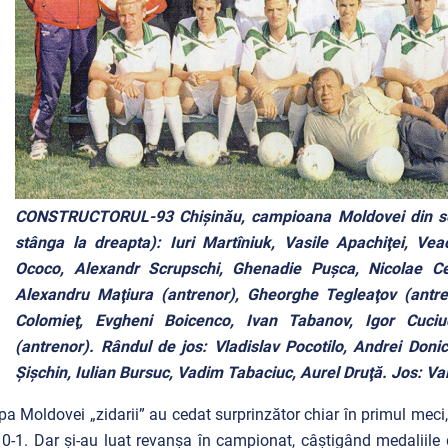
CONSTRUCTORUL-93 Chişinău, campioana Moldovei din sez
stânga la dreapta): Iuri Martîniuk, Vasile Apachiţei, Vea
Ococo, Alexandr Scrupschi, Ghenadie Puşca, Nicolae Ceb
Alexandru Maţiura (antrenor), Gheorghe Tegleaţov (antreno
Colomieţ, Evgheni Boicenco, Ivan Tabanov, Igor Cuci
(antrenor). Rândul de jos: Vladislav Pocotilo, Andrei Donic
Şişchin, Iulian Bursuc, Vadim Tabaciuc, Aurel Druţă. Jos: Val
pa Moldovei „zidarii” au cedat surprinzător chiar în primul meci,
, 0-1. Dar și-au luat revanșa în campionat, câștigând medaliile 