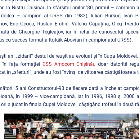
ori la Nistru Chișinău la sfârșitul anilor ’80, primul – campion
 doilea – campion al URSS din 1983), Iulian Bursuc, Ivan Pas
ov, Eric Ococo, Ruslan Erohin, Valeriu Căpățină, Oleg Tverdoh
nată de Gheorghe Tegleațov, iar în retur de cunoscutul specia
s cu succes formația Kotaik Abovian în campionatul URSS).
ești ani „zidarii” destul de reușit au evoluat și în Cupa Moldovei
 în fața formației
CSS Amocom Chișinău
doar datorită regu
icat în „sferturi”, unde au fost învinși de viitoarea câștigătoare a t
mătorii 5 ani Constructorul-93 de fiecare dată a încheiat camp
oană, în 1999 – vice-campioană, iar în 1996, 1998 și 2000 a
 ori a jucat în finala Cupei Moldovei, câștigând trofeul în două r