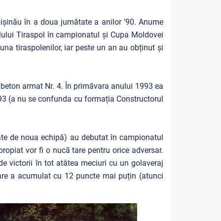
hișinău în a doua jumătate a anilor ’90. Anume
lului Tiraspol în campionatul și Cupa Moldovei
na tiraspolenilor, iar peste un an au obținut și
e beton armat Nr. 4. În primăvara anului 1993 ea
-93 (a nu se confunda cu formația Constructorul
tate de noua echipă) au debutat în campionatul
propiat vor fi o nucă tare pentru orice adversar.
e victorii în tot atâtea meciuri cu un golaveraj
are a acumulat cu 12 puncte mai puțin (atunci