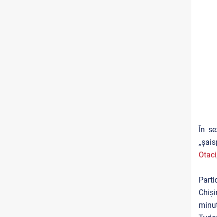
În se
„șais
Otaci
Parti
Chiși
minut