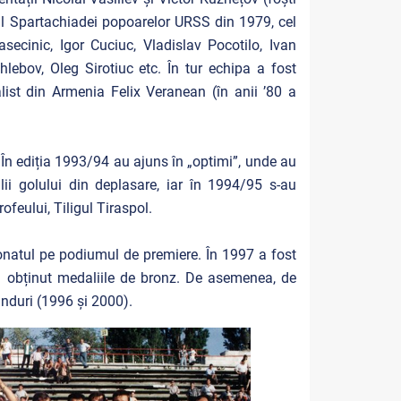
 al Spartachiadei popoarelor URSS din 1979, cel
ecinic, Igor Cuciuc, Vladislav Pocotilo, Ivan
lebov, Oleg Sirotiuc etc. În tur echipa a fost
list din Armenia Felix Veranean (în anii ’80 a
. În ediția 1993/94 au ajuns în „optimi”, unde au
lii golului din deplasare, iar în 1994/95 s-au
rofeului, Tiligul Tiraspol.
ionatul pe podiumul de premiere. În 1997 a fost
 obținut medaliile de bronz. De asemenea, de
ânduri (1996 și 2000).