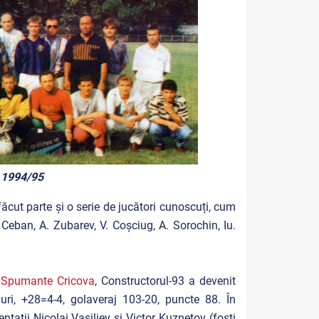
 1994/95
ut parte și o serie de jucători cunoscuți, cum
. Ceban, A. Zubarev, V. Coșciug, A. Sorochin, Iu.
i
Spumante Cricova
, Constructorul-93 a devenit
ri, +28=4-4, golaveraj 103-20, puncte 88. În
ntații Nicolai Vasiliev și Victor Kuznețov (foști