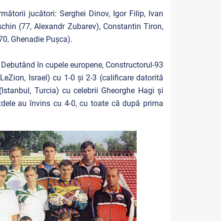
mătorii jucători: Serghei Dinov, Igor Filip, Ivan
şchin (77, Alexandr Zubarev), Constantin Tiron,
 (70, Ghenadie Puşca).
. Debutând în cupele europene, Constructorul-93
eZion, Israel) cu 1-0 și 2-3 (calificare datorită
 (Istanbul, Turcia) cu celebrii Gheorghe Hagi și
zdele au învins cu 4-0, cu toate că după prima