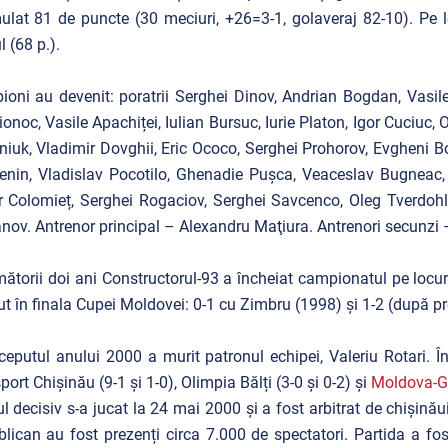
lat 81 de puncte (30 meciuri, +26=3-1, golaveraj 82-10). Pe loc
l (68 p.).
oni au devenit: poratrii Serghei Dinov, Andrian Bogdan, Vasile 
onoc, Vasile Apachiței, Iulian Bursuc, Iurie Platon, Igor Cuciuc,
niuk, Vladimir Dovghii, Eric Ococo, Serghei Prohorov, Evgheni B
Fenin, Vladislav Pocotilo, Ghenadie Pușca, Veaceslav Bugneac,
r Colomieț, Serghei Rogaciov, Serghei Savcenco, Oleg Tverdohl
ov. Antrenor principal – Alexandru Maţiura. Antrenori secunzi 
mătorii doi ani Constructorul-93 a încheiat campionatul pe locuri
ut în finala Cupei Moldovei: 0-1 cu Zimbru (1998) și 1-2 (după pre
ceputul anului 2000 a murit patronul echipei, Valeriu Rotari. 
sport Chișinău (9-1 și 1-0), Olimpia Bălți (3-0 și 0-2) și
Moldova-G
l decisiv s-a jucat la 24 mai 2000 și a fost arbitrat de chișinău
lican au fost prezenți circa 7.000 de spectatori. Partida a fos