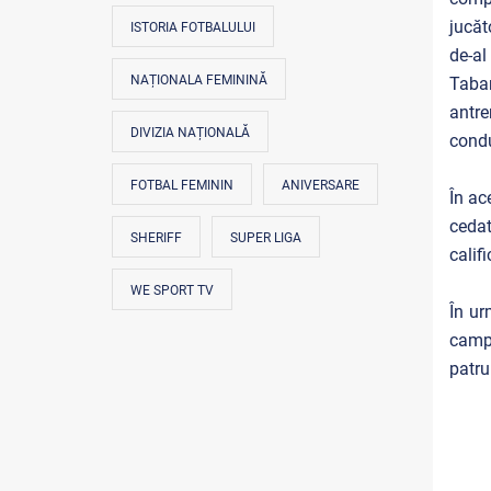
jucăt
ISTORIA FOTBALULUI
de-al
NAȚIONALA FEMININĂ
Taban
antre
DIVIZIA NAȚIONALĂ
condu
FOTBAL FEMININ
ANIVERSARE
În ac
cedat
SHERIFF
SUPER LIGA
calif
WE SPORT TV
În ur
campi
patru