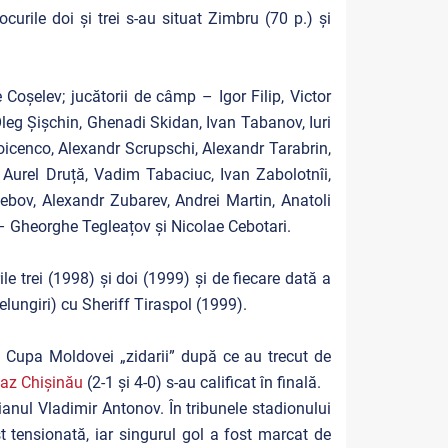
urile doi și trei s-au situat Zimbru (70 p.) și
Coșelev; jucătorii de câmp – Igor Filip, Victor
 Oleg Șișchin, Ghenadi Skidan, Ivan Tabanov, Iuri
oicenco, Alexandr Scrupschi, Alexandr Tarabrin,
 Aurel Druță, Vadim Tabaciuc, Ivan Zabolotnîi,
ebov, Alexandr Zubarev, Andrei Martin, Anatoli
– Gheorghe Tegleațov și Nicolae Cebotari.
le trei (1998) și doi (1999) și de fiecare dată a
lungiri) cu Sheriff Tiraspol (1999).
În Cupa Moldovei „zidarii” după ce au trecut de
az Chișinău
(2-1 și 4-0) s-au calificat în finală.
ianul Vladimir Antonov. În tribunele stadionului
t tensionată, iar singurul gol a fost marcat de