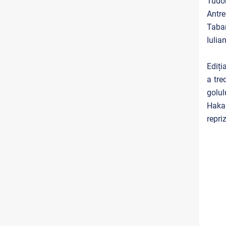
Tudor
Antre
Taban
Iulia
Ediți
a tre
golul
Hakan
repri