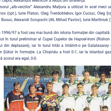
 Cepoi, Alexandru Melnicov a redus din diferență.
norul „alb-verzilor” Alexandru Maţiura a utilizat în acel meci ur
ov (cpt.), Iurie Platon, Oleg Tverdohlebov, Igor Cuciuc, Oleg Şi
n Busuc, Alexandr Scrupschi (46, Mihail Pavlov), Iurie Martîniuk
a 1996/97 a fost cea mai bună din istoria formației din capitală
cut în turul preliminar al Cupei Cupelor de Hapoel-Ironi (Rishon L
ui din deplasare), iar în turul întâi a întâlnit-o pe Galatasaray
 Şükür în formație. La Chișinău a fost 0-1, iar la Istanbul ga
ză scorul era egal, 0-0.