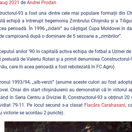
 aug 2021
de
Andrei Prodan
ructorul-93 a fost una dintre cele mai populare formații din C
tă echipă a întrerupt hegemonia Zimbrului Chișinău și a Tiligu
cea perioadă. În 1996 „zidarii” au câștigat Cupa Moldovei în dau
l de campioană după o dominare de 5 sezoane a „zimbrilor”.
ceputul anilor ’90 în capitală activa echipa de fotbal a Uzinei d
t preluată de Valeriu Rotari și a primit denumirea Constructorul
nău, care în acea perioadă a fost rebotezată în FC Agro).
zonul 1993/94, „alb-verzii” (anume aceste culori au fost adop
vei. Chiar din start chișinăuienii au demonstrat că în viitorul a
ând în Seria Centru a Diviziei B, Constructorul-93 a obținut 20 d
vidiat 79-11. Pe locul secund s-a clasat
Flacăra Carahasani
, c
u victorie se acordau 2 puncte).