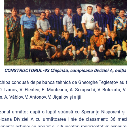
CONSTRUCTORUL-93 Chișinău, campioana Diviziei A, ediția
chipa condusă de pe banca tehnică de Gheorghe Tegleațov au făc
 O. Ivanov, V. Flentea, E. Munteanu, A. Scrupschi, V. Botezatu, V
, A. Vâblov, V. Antonov, V. Jigailov și alții.
zonul următor, după o luptă strânsă cu Speranța Nisporeni ș
oana Diviziei A cu următoarea linie de clasament: 36 meciu
nența echipei au apărut și alți jucători reprezentativi: experime