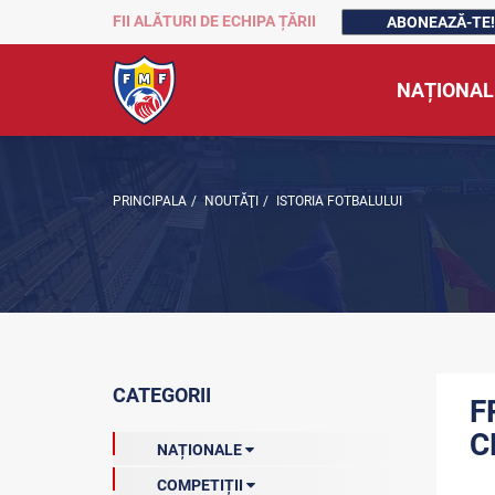
FII ALĂTURI DE ECHIPA ȚĂRII
ABONEAZĂ-TE!
NAȚIONAL
PRINCIPALA
/
NOUTĂŢI
/
ISTORIA FOTBALULUI
CATEGORII
F
C
NAȚIONALE
COMPETIȚII