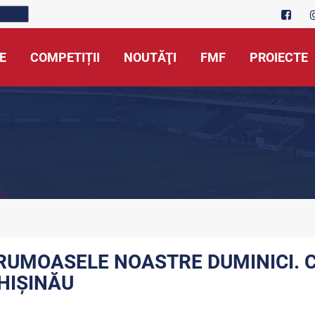
E
COMPETIȚII
NOUTĂŢI
FMF
PROIECTE
RUMOASELE NOASTRE DUMINICI. 
HIȘINĂU