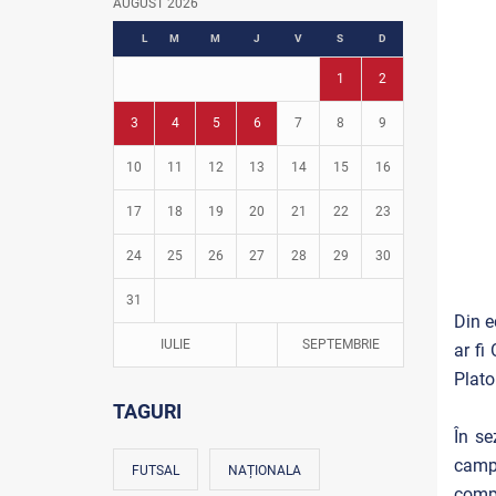
AUGUST 2026
Fotbal în grădinițe
L
M
M
J
V
S
D
1
2
3
4
5
6
7
8
9
10
11
12
13
14
15
16
17
18
19
20
21
22
23
24
25
26
27
28
29
30
31
Din e
IULIE
SEPTEMBRIE
ar fi
Platon
TAGURI
În se
campi
FUTSAL
NAȚIONALA
compo