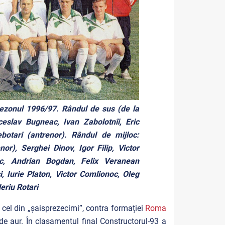
onul 1996/97. Rândul de sus (de la
ceslav Bugneac, Ivan Zabolotnîi, Eric
otari (antrenor). Rândul de mijloc:
r), Serghei Dinov, Igor Filip, Victor
uc, Andrian Bogdan, Felix Veranean
i, Iurie Platon, Victor Comlionoc, Oleg
eriu Rotari
 cel din „șaisprezecimi”, contra formației
Roma
de aur. În clasamentul final Constructorul-93 a