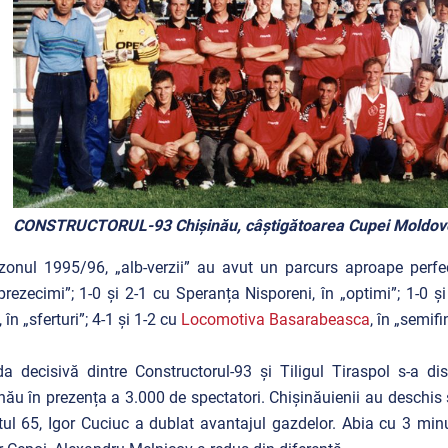
CONSTRUCTORUL-93 Chișinău, câștigătoarea Cupei Moldovei
zonul 1995/96, „alb-verzii” au avut un parcurs aproape perfec
prezecimi”; 1-0 și 2-1 cu Speranța Nisporeni, în „optimi”; 1-0 și
, în „sferturi”; 4-1 și 1-2 cu
Locomotiva Basarabeasca
, în „semifi
da decisivă dintre Constructorul-93 și Tiligul Tiraspol s-a 
nău în prezența a 3.000 de spectatori. Chișinăuienii au deschis 
ul 65, Igor Cuciuc a dublat avantajul gazdelor. Abia cu 3 minute