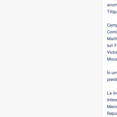
acumu
Tiligu
Campi
Comli
Martî
Iuri 
Victo
Mocan
În ur
pierd
La în
Inter
Meciu
Repub