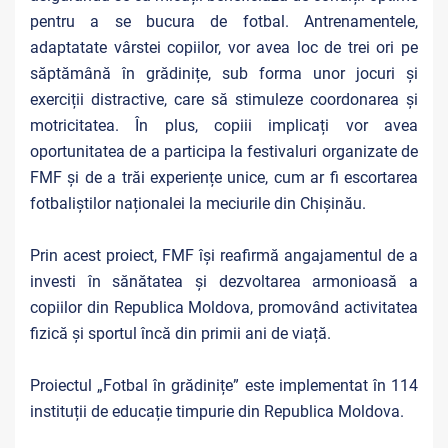
pentru a se bucura de fotbal. Antrenamentele,
adaptatate vârstei copiilor, vor avea loc de trei ori pe
săptămână în grădinițe, sub forma unor jocuri și
exerciții distractive, care să stimuleze coordonarea și
motricitatea. În plus, copiii implicați vor avea
oportunitatea de a participa la festivaluri organizate de
FMF și de a trăi experiențe unice, cum ar fi escortarea
fotbaliștilor naționalei la meciurile din Chișinău.
Prin acest proiect, FMF își reafirmă angajamentul de a
investi în sănătatea și dezvoltarea armonioasă a
copiilor din Republica Moldova, promovând activitatea
fizică și sportul încă din primii ani de viață.
Proiectul „Fotbal în grădinițe” este implementat în 114
instituții de educație timpurie din Republica Moldova.