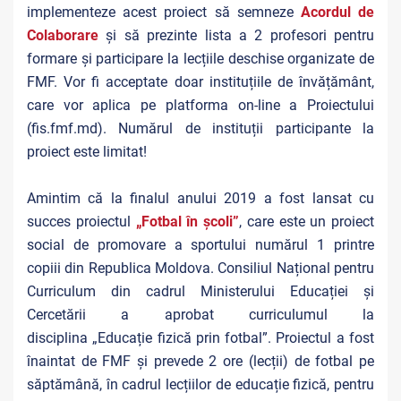
implementeze acest proiect să semneze
Acordul de
Colaborare
și să prezinte lista a 2 profesori pentru
formare și participare la lecțiile deschise organizate de
FMF. Vor fi acceptate doar instituțiile de învățământ,
care vor aplica pe platforma on-line a Proiectului
(fis.fmf.md). Numărul de instituții participante la
proiect este limitat!
Amintim că la finalul anului 2019 a fost lansat cu
succes proiectul
„
Fotbal în școli”
, care este un proiect
social de promovare a sportului numărul 1 printre
copiii din Republica Moldova. Consiliul Național pentru
Curriculum din cadrul Ministerului Educației și
Cercetării a aprobat curriculumul la
disciplina „Educație fizică prin fotbal”. Proiectul a fost
înaintat de FMF și prevede 2 ore (lecții) de fotbal pe
săptămână, în cadrul lecțiilor de educație fizică, pentru