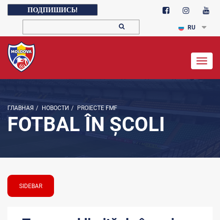
ПОДПИШИСЬ!
RU
Togg
navig
ГЛАВНАЯ
/
НОВОСТИ
/
PROIECTE FMF
FOTBAL ÎN ȘCOLI
SIDEBAR