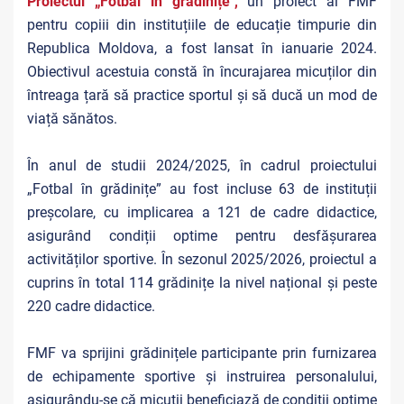
Proiectul „Fotbal în grădinițe",
un proiect al FMF
pentru copiii din instituțiile de educație timpurie din
Republica Moldova, a fost lansat în ianuarie 2024.
Obiectivul acestuia constă în încurajarea micuților din
întreaga țară să practice sportul și să ducă un mod de
viață sănătos.
În anul de studii 2024/2025, în cadrul proiectului
„Fotbal în grădinițe” au fost incluse 63 de instituții
preșcolare, cu implicarea a 121 de cadre didactice,
asigurând condiții optime pentru desfășurarea
activităților sportive. În sezonul 2025/2026, proiectul a
cuprins în total 114 grădinițe la nivel național și peste
220 cadre didactice.
FMF va sprijini grădinițele participante prin furnizarea
de echipamente sportive și instruirea personalului,
asigurându-se că micuții beneficiază de condiții optime