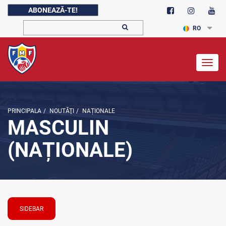
ABONEAZĂ-TE!
RO
Togg
navig
PRINCIPALA
/
NOUTĂŢI
/
NAȚIONALE
MASCULIN
(NAȚIONALE)
SIDEBAR