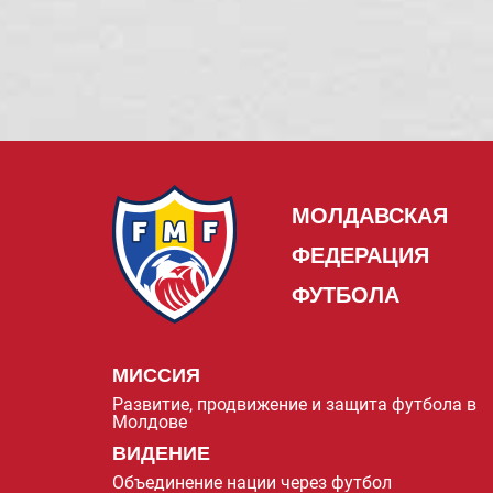
МОЛДАВСКАЯ
ФЕДЕРАЦИЯ
ФУТБОЛА
МИССИЯ
Развитие, продвижение и защита футбола в
Молдове
ВИДЕНИЕ
Объединение нации через футбол