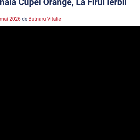
inala Cupei Orange, La Firul Ierbii
 mai 2026
de
Butnaru Vitalie