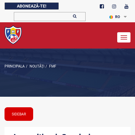
ABONEAZĂ-TE!
RO
Togg
navig
PRINCIPALA
/
NOUTĂŢI
/
FMF
SIDEBAR