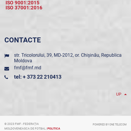
ISO 9001:2015
ISO 37001:2016
CONTACTE
str. Tricolorului, 39, MD-2012, or. Chișinău, Republica
Moldova
fmf@fmf.md
tel: + 373 22 210413
UP
© 2023 FMF - FEDERAȚIA
POWERED BY ONE TELECOM
MOLDOVENEASCA DE FOTBAL |
POLITICA