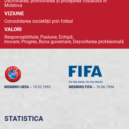
Dezvoltarea, promovarea și protejarea fotbalului în
Moldova
VIZIUNE
Consolidarea societății prin fotbal
VALORI
Responsabilitate, Pasiune, Echipă;
Inovare, Progres, Buna guvernare, Dezvoltarea profesională
MEMBRU UEFA
--
10.02.1993
MEMBRU FIFA
--
16.06.1994
STATISTICA