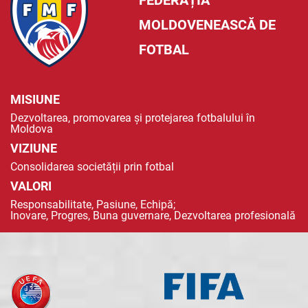
FEDERAȚIA
MOLDOVENEASCĂ DE
FOTBAL
MISIUNE
Dezvoltarea, promovarea și protejarea fotbalului în
Moldova
VIZIUNE
Consolidarea societății prin fotbal
VALORI
Responsabilitate, Pasiune, Echipă;
Inovare, Progres, Buna guvernare, Dezvoltarea profesională