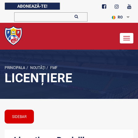
ABONEAZĂ-TE!
RO
Togg
navig
PRINCIPALA
/
NOUTĂŢI
/
FMF
LICENȚIERE
SIDEBAR