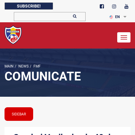
SUBSCRIBE!
EN
Togg
navig
MAIN
/
NEWS
/
FMF
COMUNICATE
SIDEBAR