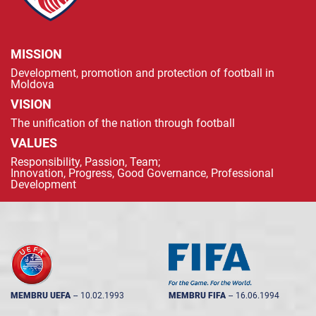
MISSION
Development, promotion and protection of football in
Moldova
VISION
The unification of the nation through football
VALUES
Responsibility, Passion, Team;
Innovation, Progress, Good Governance, Professional
Development
MEMBRU UEFA
--
10.02.1993
MEMBRU FIFA
--
16.06.1994