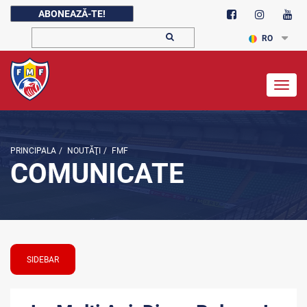
ABONEAZĂ-TE!
RO
Togg
navig
PRINCIPALA
/
NOUTĂŢI
/
FMF
COMUNICATE
SIDEBAR