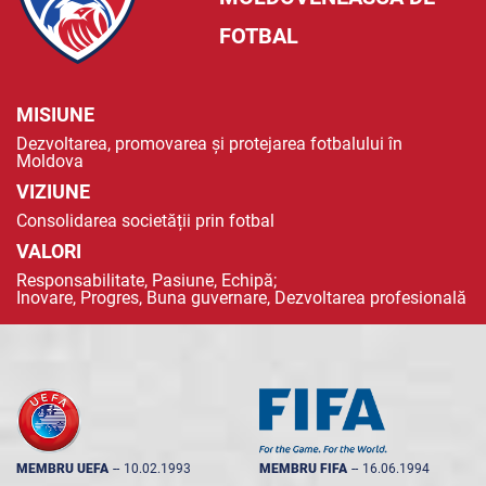
FOTBAL
MISIUNE
Dezvoltarea, promovarea și protejarea fotbalului în
Moldova
VIZIUNE
Consolidarea societății prin fotbal
VALORI
Responsabilitate, Pasiune, Echipă;
Inovare, Progres, Buna guvernare, Dezvoltarea profesională
MEMBRU UEFA
--
10.02.1993
MEMBRU FIFA
--
16.06.1994