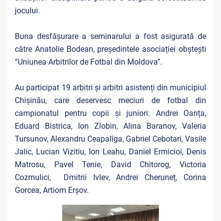
jocului.
Buna desfășurare a seminarului a fost asigurată de
către Anatolie Bodean, președintele asociației obștești
“Uniunea Arbitrilor de Fotbal din Moldova”.
Au participat 19 arbitri și arbitri asistenți din municipiul
Chișinău, care deservesc meciuri de fotbal din
campionatul pentru copii și juniori: Andrei Oanța,
Eduard Bistrica, Ion Zlobin, Alina Baranov, Valeria
Tursunov, Alexandru Ceapalîga, Gabriel Cebotari, Vasile
Jalic, Lucian Vizitiu, Ion Leahu, Daniel Ermicioi, Denis
Matrosu, Pavel Tenie, David Chitorog, Victoria
Cozmulici, Dmitrii Ivlev, Andrei Cheruneț, Corina
Gorcea, Artiom Erșov.