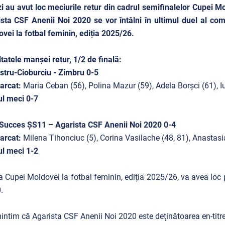
i au avut loc meciurile retur din cadrul semifinalelor Cupei M
sta CSF Anenii Noi 2020 se vor întâlni în ultimul duel al com
vei la fotbal feminin, ediția 2025/26.
tatele manșei retur, 1/2 de finală:
stru-Cioburciu - Zimbru 0-5
arcat:
Maria Ceban (56), Polina Mazur (59), Adela Borșci (61), I
l meci 0-7
Succes ȘS11 – Agarista CSF Anenii Noi 2020 0-4
arcat:
Milena Tihonciuc (5), Corina Vasilache (48, 81), Anastas
l meci 1-2
a Cupei Moldovei la fotbal feminin, ediția 2025/26, va avea loc 
.
ntim că Agarista CSF Anenii Noi 2020 este deținătoarea en-titre