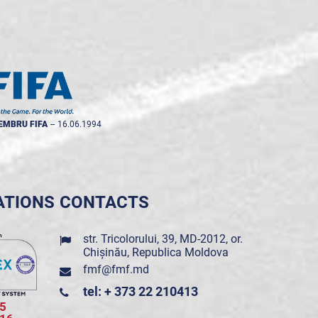
EMBRU FIFA
--
16.06.1994
ATIONS
CONTACTS
str. Tricolorului, 39, MD-2012, or.
Chișinău, Republica Moldova
fmf@fmf.md
tel: + 373 22 210413
5