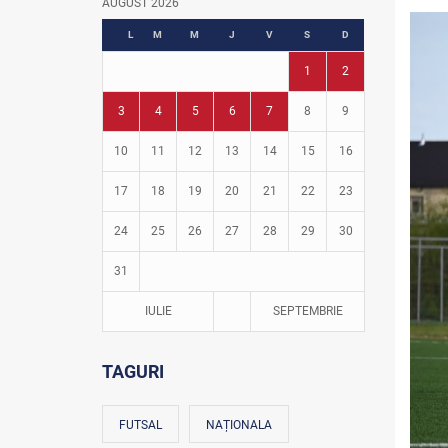
AUGUST 2026
Fotbal în grădinițe
L
M
M
J
V
S
D
1
2
3
4
5
6
7
8
9
10
11
12
13
14
15
16
17
18
19
20
21
22
23
24
25
26
27
28
29
30
31
IULIE
SEPTEMBRIE
TAGURI
FUTSAL
NAȚIONALA