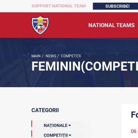
SUPPORT NATIONAL TEAM
SUBSCRIBE!
NATIONAL TEAMS
MAIN
/
NEWS
/
COMPETIȚII
FEMININ(COMPETI
CATEGORII
F
NAȚIONALE
06
COMPETIȚII