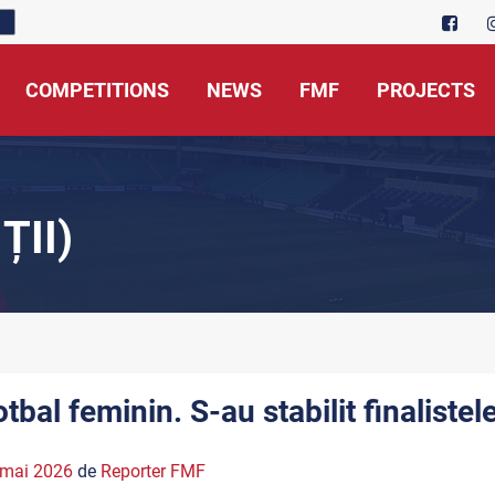
COMPETITIONS
NEWS
FMF
PROJECTS
ȚII)
otbal feminin. S-au stabilit finaliste
 mai 2026
de
Reporter FMF