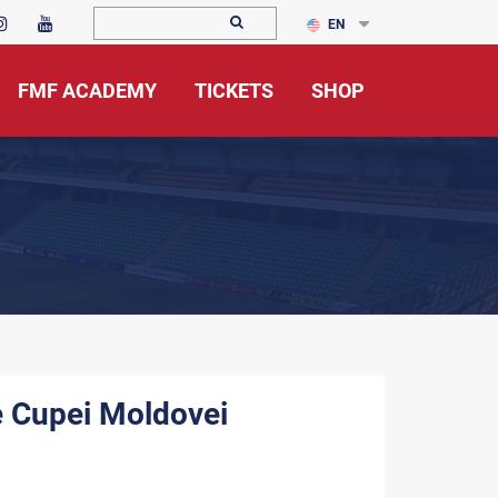
EN
FMF ACADEMY
TICKETS
SHOP
le Cupei Moldovei