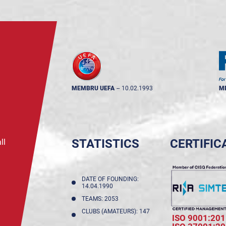
MEMBRU UEFA
--
10.02.1993
M
STATISTICS
CERTIFIC
ll
DATE OF FOUNDING:
14.04.1990
TEAMS: 2053
CLUBS (AMATEURS): 147
ISO 9001:201