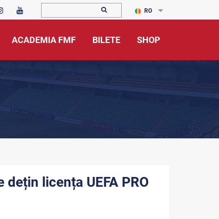
RO
ACADEMIA FMF
BILETE
SHOP
e dețin licența UEFA PRO