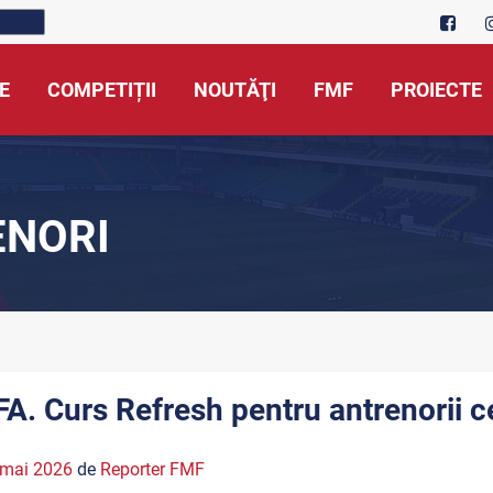
E
COMPETIȚII
NOUTĂŢI
FMF
PROIECTE
ENORI
FA. Curs Refresh pentru antrenorii c
 mai 2026
de
Reporter FMF