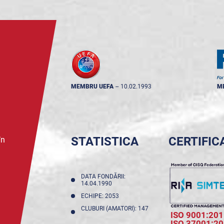
MEMBRU UEFA
--
10.02.1993
M
STATISTICA
CERTIFIC
în
DATA FONDĂRII:
14.04.1990
ECHIPE: 2053
CLUBURI (AMATORI): 147
ISO 9001:201
ISO 37001:2