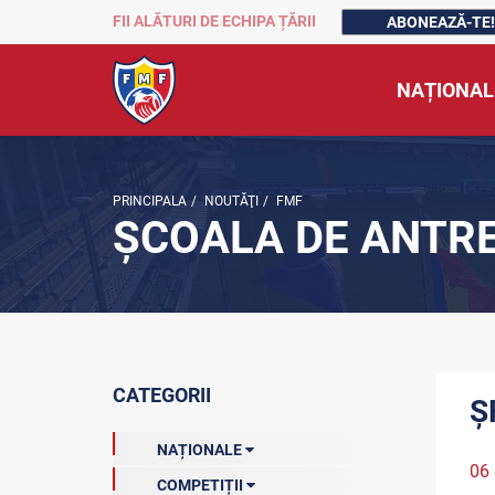
FII ALĂTURI DE ECHIPA ȚĂRII
ABONEAZĂ-TE!
NAȚIONAL
PRINCIPALA
/
NOUTĂŢI
/
FMF
ȘCOALA DE ANTR
CATEGORII
Ș
NAȚIONALE
06
COMPETIȚII