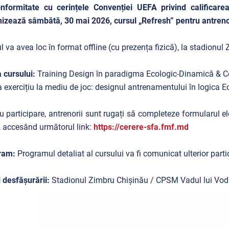
nformitate cu cerințele Convenției UEFA privind calificare
izează sâmbătă, 30 mai 2026, cursul „Refresh” pentru antrenor
l va avea loc în format offline (cu prezența fizică), la stadionu
 cursului:
Training Design în paradigma Ecologic-Dinamică & C
a exercițiu la mediu de joc: designul antrenamentului în logica 
u participare, antrenorii sunt rugați să completeze formularul e
 accesând următorul link:
https://cerere-sfa.fmf.md
ram:
Programul detaliat al cursului va fi comunicat ulterior partici
 desfășurării:
Stadionul Zimbru Chișinău / CPSM Vadul lui Vod