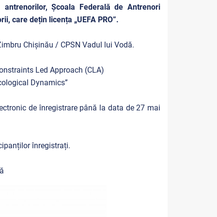
a antrenorilor, Școala Federală de Antrenori
ii, care dețin licența „UEFA PRO”.
l Zimbru Chișinău / CPSN Vadul lui Vodă.
onstraints Led Approach (CLA)
Ecological Dynamics”
lectronic de înregistrare până la data de 27 mai
panților înregistrați.
ă