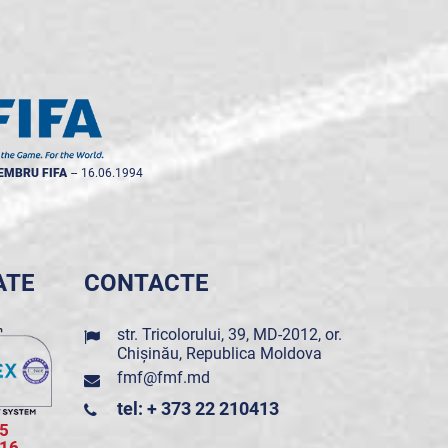
EMBRU FIFA
--
16.06.1994
ATE
CONTACTE
str. Tricolorului, 39, MD-2012, or.
Chișinău, Republica Moldova
fmf@fmf.md
tel: + 373 22 210413
5
016