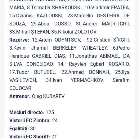
MARIA, 8.Tsimafei SHARKOUSKI, 10.Vladimir FRATEA,
15.Dzianis KAZLOUSKI, 23.Marcello GESTEIRA DE
SOUZA, 29.Abou DOSSO, 30.Andrei MACRIȚCHII,
33.Mihail ȘTEFAN, 35.Nikolai ZOLOTOV
Rezerve:
12.Artem ODYNTSOV, 92.Cristian SÎRGHI,
3.Kevin Jhamal BERKELEY WHEATLEY, 6.Pedro
Henrique GABRIEL DIAS, 11.Jonathas ABIMAEL DA
SILVA CONCEICAO, 14. Rayvien Egbert ROSARIO,
17.Tudor BUTUCEL, 22.Ahmed BONNAH, 25.Ilya
VASILEVICH, 34.Ivan YERMACHKOV, Serafim
COJOCARI
Antrenor:
Oleg KUBAREV
Meciuri directe:
125
Victorii FC Zimbru:
24
Egalități:
30
Victorii FC Sheriff:
71