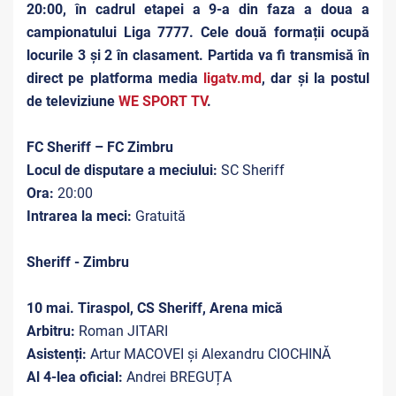
20:00, în cadrul etapei a 9-a din faza a doua a
campionatului Liga 7777. Cele două formații ocupă
locurile 3 și 2 în clasament. Partida va fi transmisă în
direct pe platforma media
ligatv.md
, dar și la postul
de televiziune
WE SPORT TV
.
FC Sheriff – FC Zimbru
Locul de disputare a meciului:
SC Sheriff
Ora:
20:00
Intrarea la meci:
Gratuită
Sheriff - Zimbru
10 mai. Tiraspol, CS Sheriff, Arena mică
Arbitru:
Roman JITARI
Asistenți:
Artur MACOVEI și Alexandru CIOCHINĂ
Al 4-lea oficial:
Andrei BREGUȚA