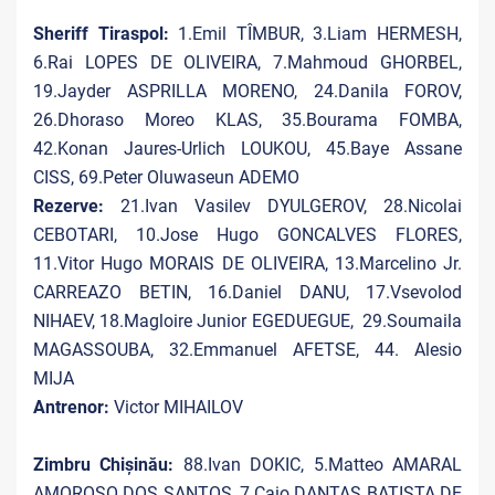
Sheriff Tiraspol:
1.Emil TÎMBUR, 3.Liam HERMESH,
6.Rai LOPES DE OLIVEIRA, 7.Mahmoud GHORBEL,
19.Jayder ASPRILLA MORENO, 24.Danila FOROV,
26.Dhoraso Moreo KLAS, 35.Bourama FOMBA,
42.Konan Jaures-Urlich LOUKOU, 45.Baye Assane
CISS, 69.Peter Oluwaseun ADEMO
Rezerve:
21.Ivan Vasilev DYULGEROV, 28.Nicolai
CEBOTARI, 10.Jose Hugo GONCALVES FLORES,
11.Vitor Hugo MORAIS DE OLIVEIRA, 13.Marcelino Jr.
CARREAZO BETIN, 16.Daniel DANU, 17.Vsevolod
NIHAEV, 18.Magloire Junior EGEDUEGUE, 29.Soumaila
MAGASSOUBA, 32.Emmanuel AFETSE, 44. Alesio
MIJA
Antrenor:
Victor MIHAILOV
Zimbru Chișinău:
88.Ivan DOKIC, 5.Matteo AMARAL
AMOROSO DOS SANTOS, 7.Caio DANTAS BATISTA DE