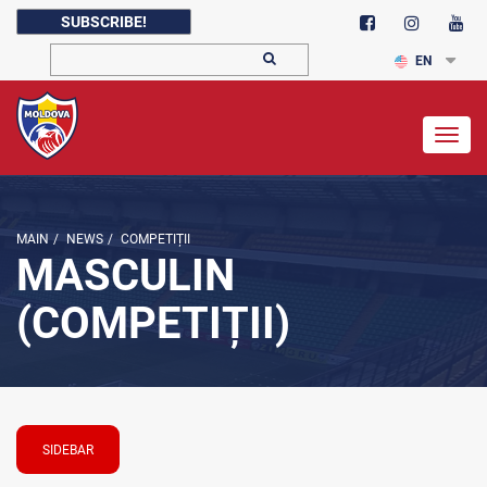
SUBSCRIBE!
EN
Togg
navig
MAIN
/
NEWS
/
COMPETIȚII
MASCULIN
(COMPETIȚII)
SIDEBAR