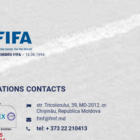
EMBRU FIFA
--
16.06.1994
ATIONS
CONTACTS
str. Tricolorului, 39, MD-2012, or.
Chișinău, Republica Moldova
fmf@fmf.md
tel: + 373 22 210413
5