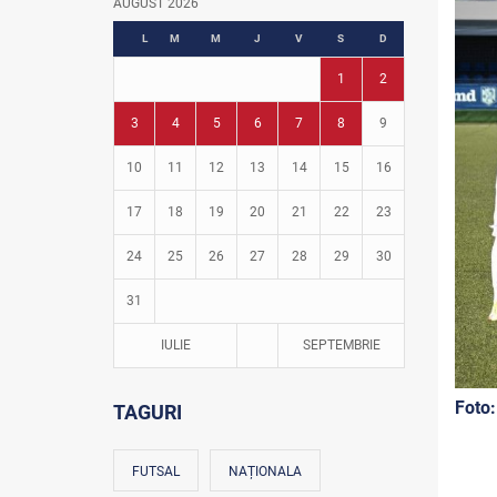
AUGUST 2026
Fotbal în grădinițe
L
M
M
J
V
S
D
1
2
3
4
5
6
7
8
9
10
11
12
13
14
15
16
17
18
19
20
21
22
23
24
25
26
27
28
29
30
31
IULIE
SEPTEMBRIE
Foto:
TAGURI
FUTSAL
NAȚIONALA