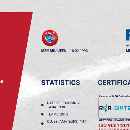
MEMBRU UEFA
--
10.02.1993
M
STATISTICS
CERTIFIC
ll
DATE OF FOUNDING:
14.04.1990
TEAMS: 2053
CLUBS (AMATEURS): 147
ISO 9001:201