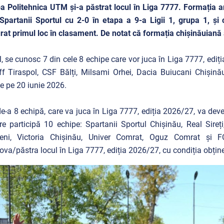
a Politehnica UTM și-a păstrat locul în Liga 7777. Formația a
Spartanii Sportul cu 2-0 în etapa a 9-a Ligii 1, grupa 1, și 
rat primul loc în clasament. De notat că formația chișinăuiană 
l, se cunosc 7 din cele 8 echipe care vor juca în Liga 7777, edi
ff Tiraspol, CSF Bălți, Milsami Orhei, Dacia Buiucani Chișin
e pe 20 iunie 2026.
e-a 8 echipă, care va juca în Liga 7777, ediția 2026/27, va deven
re participă 10 echipe: Spartanii Sportul Chișinău, Real Sireț
eni, Victoria Chișinău, Univer Comrat, Oguz Comrat și FC
va/păstra locul în Liga 7777, ediția 2026/27, cu condiția obține