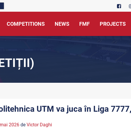
COMPETITIONS
NEWS
FMF
PROJECTS
TIȚII)
olitehnica UTM va juca în Liga 7777,
 mai 2026
de
Victor Daghi