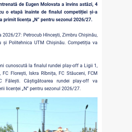
ntrenată de Eugen Molovata a învins astăzi, 4
cu o etapă înainte de finalul competiției și-a
a primit licența „N” pentru sezonul 2026/27.
ția 2026/27: Petrocub Hîncești, Zimbru Chișinău,
ău și Politehnica UTM Chișinău. Competiția va
i cunoscută la finalul rundei play-off a Ligii 1,
i, FC Florești, Iskra Rîbnița, FC Stăuceni, FCM
 Fălești. Câștigătoarea rundei play-off va
rii licenței „N” pentru sezonul 2026/27.