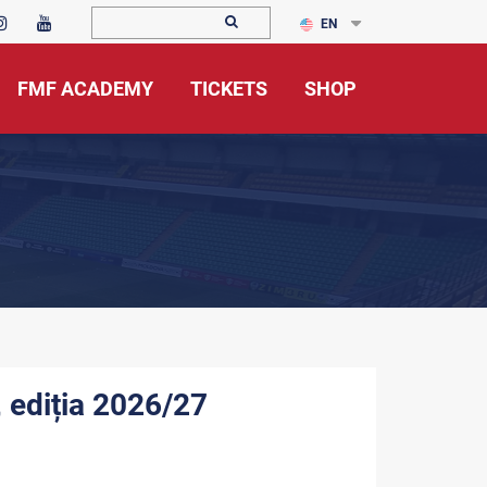
EN
FMF ACADEMY
TICKETS
SHOP
 ediția 2026/27