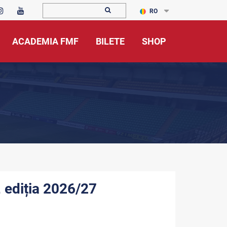
RO
ACADEMIA FMF
BILETE
SHOP
 ediția 2026/27