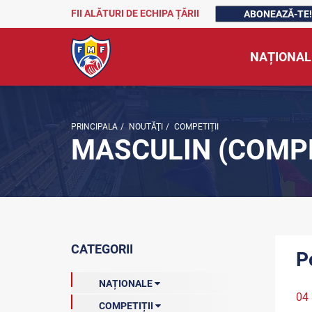
FII ALĂTURI DE ECHIPA ȚĂRII
ABONEAZĂ-TE!
NAȚIONAL
PRINCIPALA
/
NOUTĂŢI
/
COMPETIȚII
MASCULIN (COMPE
CATEGORII
P
NAȚIONALE
04
COMPETIȚII