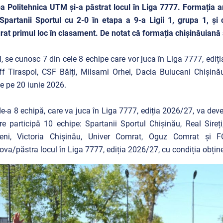
a Politehnica UTM și-a păstrat locul în Liga 7777. Formația a
Spartanii Sportul cu 2-0 în etapa a 9-a Ligii 1, grupa 1, și 
rat primul loc în clasament. De notat că formația chișinăuiană 
l, se cunosc 7 din cele 8 echipe care vor juca în Liga 7777, edi
ff Tiraspol, CSF Bălți, Milsami Orhei, Dacia Buiucani Chișin
e pe 20 iunie 2026.
e-a 8 echipă, care va juca în Liga 7777, ediția 2026/27, va deven
re participă 10 echipe: Spartanii Sportul Chișinău, Real Sireț
eni, Victoria Chișinău, Univer Comrat, Oguz Comrat și FC
va/păstra locul în Liga 7777, ediția 2026/27, cu condiția obține