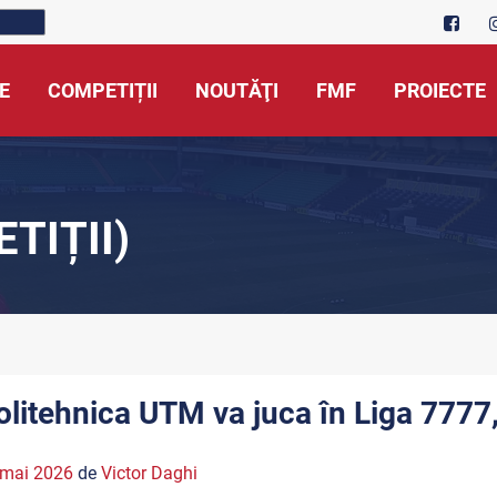
E
COMPETIȚII
NOUTĂŢI
FMF
PROIECTE
TIȚII)
olitehnica UTM va juca în Liga 7777,
 mai 2026
de
Victor Daghi