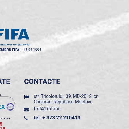
EMBRU FIFA
--
16.06.1994
ATE
CONTACTE
str. Tricolorului, 39, MD-2012, or.
Chișinău, Republica Moldova
fmf@fmf.md
tel: + 373 22 210413
5
016