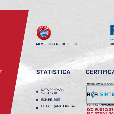
MEMBRU UEFA
--
10.02.1993
M
STATISTICA
CERTIFIC
în
DATA FONDĂRII:
14.04.1990
ECHIPE: 2053
CLUBURI (AMATORI): 147
ISO 9001:201
ISO 37001:2