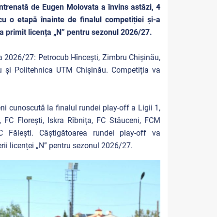
ntrenată de Eugen Molovata a învins astăzi, 4
cu o etapă înainte de finalul competiției și-a
a primit licența „N” pentru sezonul 2026/27.
ția 2026/27: Petrocub Hîncești, Zimbru Chișinău,
ău și Politehnica UTM Chișinău. Competiția va
i cunoscută la finalul rundei play-off a Ligii 1,
i, FC Florești, Iskra Rîbnița, FC Stăuceni, FCM
 Fălești. Câștigătoarea rundei play-off va
rii licenței „N” pentru sezonul 2026/27.