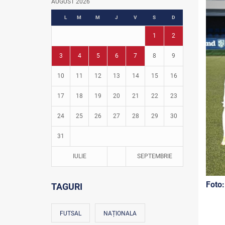
AUGUST 2026
Fotbal în grădinițe
L
M
M
J
V
S
D
1
2
3
4
5
6
7
8
9
10
11
12
13
14
15
16
17
18
19
20
21
22
23
24
25
26
27
28
29
30
31
IULIE
SEPTEMBRIE
Foto:
TAGURI
FUTSAL
NAȚIONALA