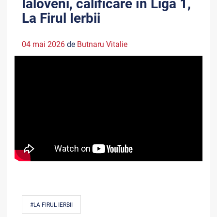
Ialoveni, calificare în Liga 1,
La Firul Ierbii
04 mai 2026
de
Butnaru Vitalie
#LA FIRUL IERBII