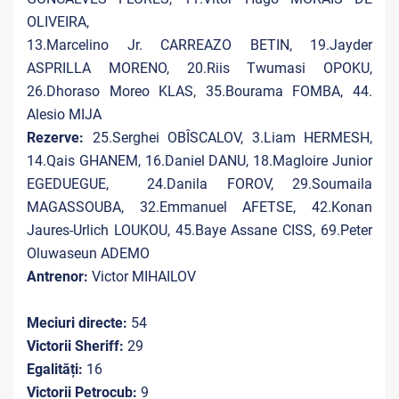
OLIVEIRA,
13.Marcelino Jr. CARREAZO BETIN, 19.Jayder
ASPRILLA MORENO, 20.Riis Twumasi OPOKU,
26.Dhoraso Moreo KLAS, 35.Bourama FOMBA, 44.
Alesio MIJA
Rezerve:
25.Serghei OBÎSCALOV, 3.Liam HERMESH,
14.Qais GHANEM, 16.Daniel DANU, 18.Magloire Junior
EGEDUEGUE, 24.Danila FOROV, 29.Soumaila
MAGASSOUBA, 32.Emmanuel AFETSE, 42.Konan
Jaures-Urlich LOUKOU, 45.Baye Assane CISS, 69.Peter
Oluwaseun ADEMO
Antrenor:
Victor MIHAILOV
Meciuri directe:
54
Victorii Sheriff:
29
Egalități:
16
Victorii Petrocub:
9