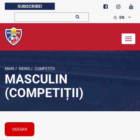
SUBSCRIBE!
EN
Togg
navig
MAIN
/
NEWS
/
COMPETIȚII
MASCULIN
(COMPETIȚII)
SIDEBAR