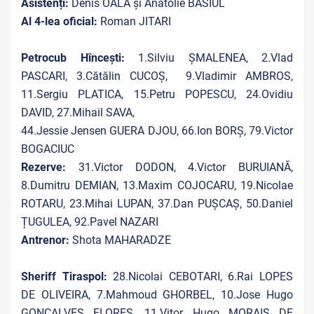
Asistenți:
Denis OALĂ și Anatolie BASIUL
Al 4-lea oficial:
Roman JITARI
Petrocub Hîncești:
1.Silviu ȘMALENEA, 2.Vlad
PASCARI, 3.Cătălin CUCOȘ, 9.Vladimir AMBROS,
11.Sergiu PLATICA, 15.Petru POPESCU, 24.Ovidiu
DAVID, 27.Mihail SAVA,
44.Jessie Jensen GUERA DJOU, 66.Ion BORȘ, 79.Victor
BOGACIUC
Rezerve:
31.Victor DODON, 4.Victor BURUIANĂ,
8.Dumitru DEMIAN, 13.Maxim COJOCARU, 19.Nicolae
ROTARU, 23.Mihai LUPAN, 37.Dan PUȘCAȘ, 50.Daniel
ȚUGULEA, 92.Pavel NAZARI
Antrenor:
Shota MAHARADZE
Sheriff Tiraspol:
28.Nicolai CEBOTARI, 6.Rai LOPES
DE OLIVEIRA, 7.Mahmoud GHORBEL, 10.Jose Hugo
GONCALVES FLORES, 11.Vitor Hugo MORAIS DE