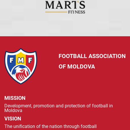
FOOTBALL ASSOCIATION
OF MOLDOVA
MISSION
Development, promotion and protection of football in
Moldova
VISION
The unification of the nation through football