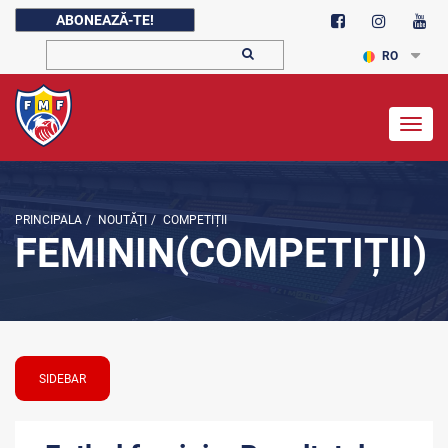
ABONEAZĂ-TE!
RO
Togg
navig
PRINCIPALA
/
NOUTĂŢI
/
COMPETIȚII
FEMININ(COMPETIȚII)
SIDEBAR