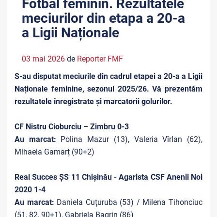
Fotbal feminin. Rezultatele
meciurilor din etapa a 20-a
a Ligii Naționale
03 mai 2026
de
Reporter FMF
S-au disputat meciurile din cadrul etapei a 20-a a Ligii
Naționale feminine, sezonul 2025/26. Vă prezentăm
rezultatele înregistrate și marcatorii golurilor.
CF Nistru Cioburciu – Zimbru 0-3
Au marcat:
Polina Mazur (13), Valeria Vîrlan (62),
Mihaela Gamarț (90+2)
Real Succes ȘS 11 Chișinău - Agarista CSF Anenii Noi
2020 1-4
Au marcat:
Daniela Cuțuruba (53) / Milena Tihonciuc
(51, 82, 90+1), Gabriela Bagrin (86)