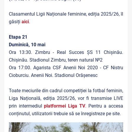
Clasamentul Ligii Naționale feminine, ediția 2025/26, îl
găsiți
aici
.
Etapa 21
Duminică, 10 mai
Ora 13:30. Zimbru -
Real Succes ȘS 11 Chișinău.
Chișinău. Stadionul Zimbru, teren natural №2
Ora 17:00.
Agarista CSF Anenii Noi 2020 - CF Nistru
Cioburciu. Anenii Noi. Stadionul Orășenesc
Toate meciurile din cadrul competiției la fotbal feminin,
Liga Națională, ediția 2025/26, vor fi transmise LIVE
prin intermediul
platformei Liga TV
.
Pentru a accesa
conținutul, utilizatorii trebuie să se înregistreze pe site.