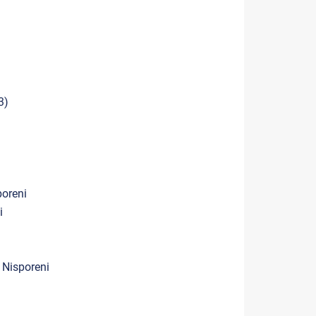
3)
poreni
i
 Nisporeni