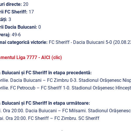
ri directe:
20
rii FC Sheriff:
17
tăți:
3
rii Dacia Buiucani:
0
eraj:
49-6
ai categorică victorie:
FC Sheriff - Dacia Buiucani 5-0 (20.08.2
mentul Liga 7777 - AICI (clic)
 Buiucani și FC Sheriff în etapa precedentă:
rilie. Dacia Buiucani – FC Zimbru 0-3. Stadionul Orășenesc Nis
rilie. FC Petrocub – FC Sheriff 1-0. Stadionul Orășenesc Hînceșt
 Buiucani și FC Sheriff în etapa următoare:
. Ora 20:00. Dacia Buiucani – FC Milsami. Stadionul Orășenesc
i. Ora 20:00. FC Sheriff – FC Zimbru. SC Sheriff