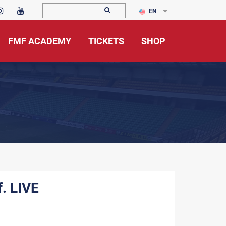
EN
FMF ACADEMY
TICKETS
SHOP
f. LIVE