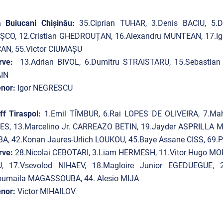
a Buiucani Chișinău:
35.Ciprian TUHAR, 3.Denis BACIU, 5.D
ȘCO, 12.Cristian GHEDROUȚAN, 16.Alexandru MUNTEAN, 17.Ig
AN, 55.Victor CIUMAȘU
rve:
13.Adrian BIVOL, 6.Dumitru STRAISTARU, 15.Sebastian 
IN
nor:
Igor NEGRESCU
ff Tiraspol:
1.Emil TÎMBUR, 6.Rai LOPES DE OLIVEIRA, 7.
ES, 13.Marcelino Jr. CARREAZO BETIN, 19.Jayder ASPRILLA 
A, 42.Konan Jaures-Urlich LOUKOU, 45.Baye Assane CISS, 69
rve:
28.Nicolai CEBOTARI, 3.Liam HERMESH, 11.Vitor Hugo MO
, 17.Vsevolod NIHAEV, 18.Magloire Junior EGEDUEGUE, 
oumaila MAGASSOUBA, 44. Alesio MIJA
nor:
Victor MIHAILOV