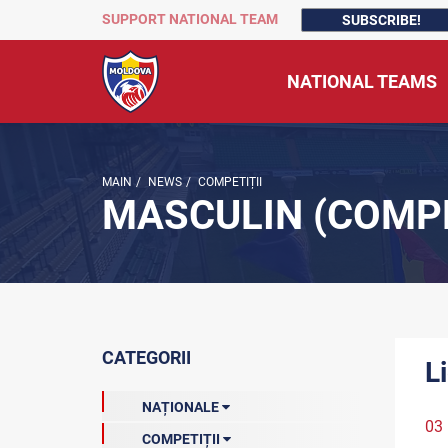
SUPPORT NATIONAL TEAM
SUBSCRIBE!
NATIONAL TEAMS
MAIN
/
NEWS
/
COMPETIȚII
MASCULIN (COMPE
CATEGORII
L
NAȚIONALE
03
COMPETIȚII