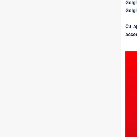
Golgh
Golgh
Cu ap
acces