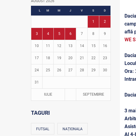
AUGUST 2026
Fotbal în grădinițe
L
M
M
J
V
S
D
Dacia
1
2
campi
află 
3
4
5
6
7
8
9
WE S
10
11
12
13
14
15
16
Dacia
17
18
19
20
21
22
23
Locul
24
25
26
27
28
29
30
Ora:
Intra
31
Dacia
IULIE
SEPTEMBRIE
3 mai
TAGURI
Arbit
Asist
FUTSAL
NAȚIONALA
Al 4-