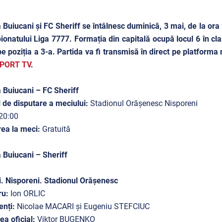
 Buiucani și FC Sheriff se întâlnesc duminică, 3 mai, de la ora 
onatului Liga 7777. Formația din capitală ocupă locul 6 în cla
pe poziția a 3-a. Partida va fi transmisă în direct pe platform
PORT TV
.
 Buiucani – FC Sheriff
 de disputare a meciului:
Stadionul Orășenesc Nisporeni
20:00
rea la meci:
Gratuită
 Buiucani – Sheriff
. Nisporeni. Stadionul Orășenesc
ru:
Ion ORLIC
enți:
Nicolae MACARI și Eugeniu STEFCIUC
lea oficial:
Viktor BUGENKO