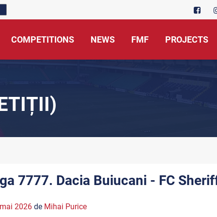
COMPETITIONS
NEWS
FMF
PROJECTS
TIȚII)
iga 7777. Dacia Buiucani - FC Sherif
 mai 2026
de
Mihai Purice