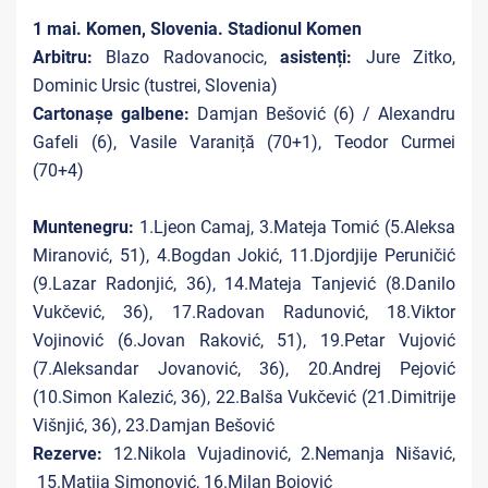
1 mai. Komen, Slovenia. Stadionul Komen
Arbitru:
Blazo Radovanocic
,
asistenți:
Jure Zitko,
Dominic Ursic
(tustrei, Slovenia)
Cartonașe galbene:
Damjan Bešović (6) / Alexandru
Gafeli (6), Vasile Varaniță (70+1), Teodor Curmei
(70+4)
Muntenegru:
1.Ljeon Camaj, 3.Mateja Tomić (5.Aleksa
Miranović, 51), 4.Bogdan Jokić, 11.Djordjije Peruničić
(9.Lazar Radonjić, 36), 14.Mateja Tanjević (8.Danilo
Vukčević, 36), 17.Radovan Radunović, 18.Viktor
Vojinović (6.Jovan Raković, 51), 19.Petar Vujović
(7.Aleksandar Jovanović, 36), 20.Andrej Pejović
(10.Simon Kalezić, 36), 22.Balša Vukčević (21.Dimitrije
Višnjić, 36), 23.Damjan Bešović
Rezerve:
12.Nikola Vujadinović, 2.Nemanja Nišavić,
15.Matija Simonović, 16.Milan Bojović