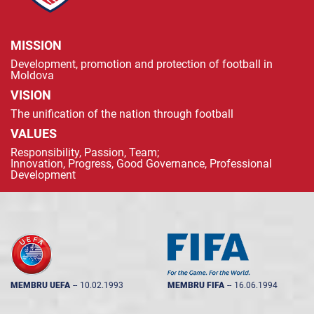
MISSION
Development, promotion and protection of football in
Moldova
VISION
The unification of the nation through football
VALUES
Responsibility, Passion, Team;
Innovation, Progress, Good Governance, Professional
Development
MEMBRU UEFA
--
10.02.1993
MEMBRU FIFA
--
16.06.1994