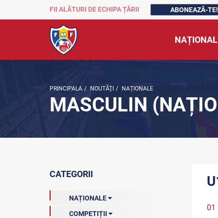
FII ALĂTURI DE ECHIPA ȚĂRII
ABONEAZĂ-TE!
NAȚIONAL
PRINCIPALA
/
NOUTĂŢI
/
NAȚIONALE
MASCULIN (NAȚIO
CATEGORII
U
NAȚIONALE
01
COMPETIȚII