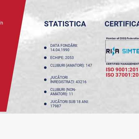
STATISTICA
CERTIFIC
în
DATA FONDĂRII:
14.04.1990
ECHIPE: 2053
CLUBURI (AMATORI): 147
ISO 9001:201
ISO 37001:2
JUCĂTORI
ÎNREGISTRAŢI: 43216
CLUBURI (NON-
AMATORI): 11
JUCĂTORI SUB 18 ANI:
17987
NFIDENȚIALITATE