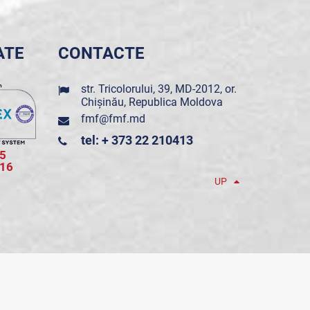
ATE
CONTACTE
str. Tricolorului, 39, MD-2012, or.
Chișinău, Republica Moldova
fmf@fmf.md
tel: + 373 22 210413
5
016
UP
POWERED BY ONE TELECOM