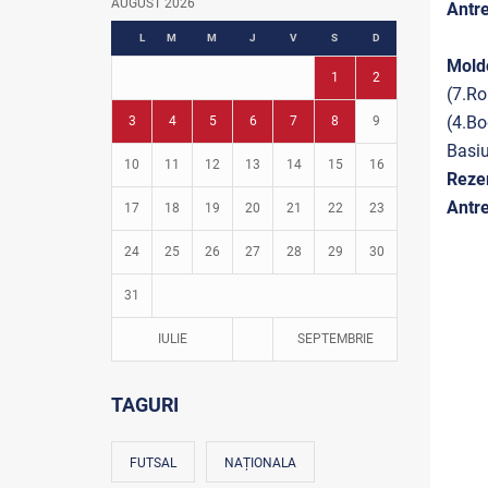
AUGUST 2026
Antre
Fotbal în grădinițe
L
M
M
J
V
S
D
Mold
1
2
(7.R
(4.Bo
3
4
5
6
7
8
9
Basiu
10
11
12
13
14
15
16
Reze
Antre
17
18
19
20
21
22
23
24
25
26
27
28
29
30
31
IULIE
SEPTEMBRIE
TAGURI
FUTSAL
NAȚIONALA