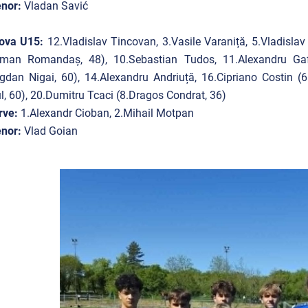
nor:
Vladan Savić
ova U15:
12.Vladislav Tincovan, 3.Vasile Varaniță, 5.Vladisla
oman Romandaş, 48), 10.Sebastian Tudos, 11.Alexandru Gafe
gdan Nigai, 60), 14.Alexandru Andriuță, 16.Cipriano Costin (6
l, 60), 20.Dumitru Tcaci (8.Dragos Condrat, 36)
rve:
1.Alexandr Cioban, 2.Mihail Motpan
nor:
Vlad Goian