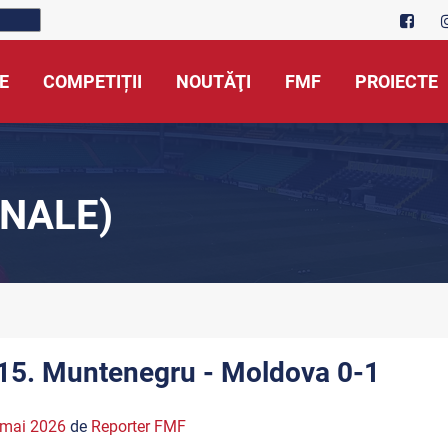
E
COMPETIȚII
NOUTĂŢI
FMF
PROIECTE
NALE)
15. Muntenegru - Moldova 0-1
 mai 2026
de
Reporter FMF