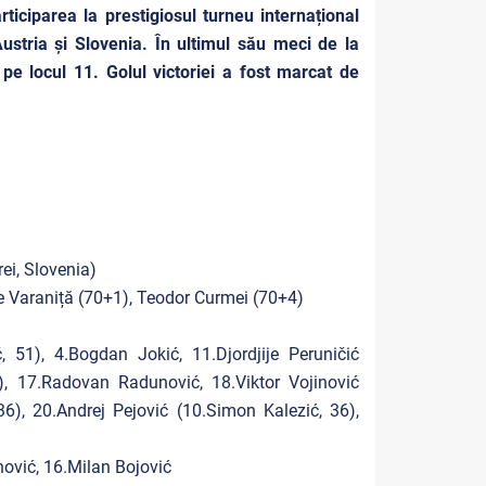
ticiparea la prestigiosul turneu internațional
Austria și Slovenia. În ultimul său meci de la
 pe locul 11. Golul victoriei a fost marcat de
rei, Slovenia)
le Varaniță (70+1), Teodor Curmei (70+4)
51), 4.Bogdan Jokić, 11.Djordjije Peruničić
6), 17.Radovan Radunović, 18.Viktor Vojinović
6), 20.Andrej Pejović (10.Simon Kalezić, 36),
ović, 16.Milan Bojović