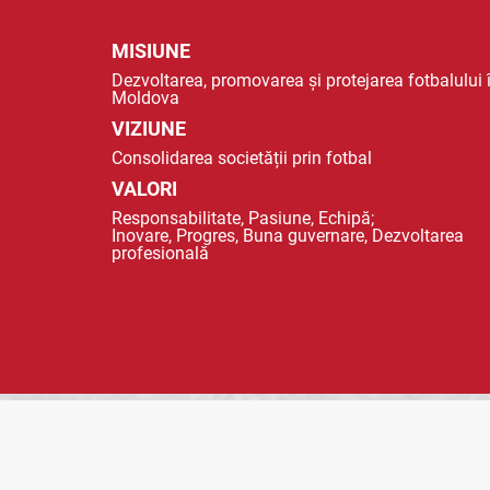
MISIUNE
Dezvoltarea, promovarea și protejarea fotbalului 
Moldova
VIZIUNE
Consolidarea societății prin fotbal
VALORI
Responsabilitate, Pasiune, Echipă;
Inovare, Progres, Buna guvernare, Dezvoltarea
profesională
© 2023 FMF - FEDERAȚIA MOLDOVENEASCA DE FOTBAL |
POLITICA DE CO