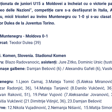
ționata de juniori U15 a Moldovei a încheiat cu o victorie par
eo delle Nazioni”, competiție care s-a desfășurat în Italia, 
u, micii tricolori au învins Muntenegru cu 1-0 și s-au clasat
r Dulea de la Juventus Torino.
 Muntenegru - Moldova 0-1
rcat:
Teodor Dulea (39)
i. Komen, Slovenia. Stadionul Komen
ru:
Blazo Radovanocic
,
asistenți:
Jure Zitko, Dominic Ursic
(tust
onașe galbene:
Damjan Bešović (6) / Alexandru Gafeli (6), Vasi
enegru:
1.Ljeon Camaj, 3.Mateja Tomić (5.Aleksa Miranović, 
zar Radonjić, 36), 14.Mateja Tanjević (8.Danilo Vukčević, 3
van Raković, 51), 19.Petar Vujović (7.Aleksandar Jovanović, 3
lša Vukčević (21.Dimitrije Višnjić, 36), 23.Damjan Bešović
rve:
12.Nikola Vujadinović, 2.Nemanja Nišavić, 15.Matija Simon