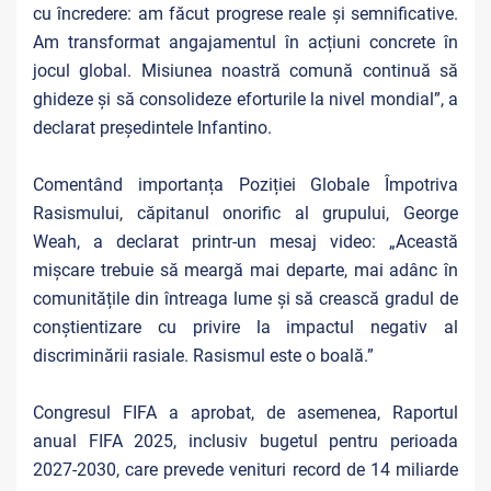
cu încredere: am făcut progrese reale și semnificative.
Am transformat angajamentul în acțiuni concrete în
jocul global. Misiunea noastră comună continuă să
ghideze și să consolideze eforturile la nivel mondial”, a
declarat președintele Infantino.
Comentând importanța Poziției Globale Împotriva
Rasismului, căpitanul onorific al grupului, George
Weah, a declarat printr-un mesaj video: „Această
mișcare trebuie să meargă mai departe, mai adânc în
comunitățile din întreaga lume și să crească gradul de
conștientizare cu privire la impactul negativ al
discriminării rasiale. Rasismul este o boală.”
Congresul FIFA a aprobat, de asemenea, Raportul
anual FIFA 2025, inclusiv bugetul pentru perioada
2027-2030, care prevede venituri record de 14 miliarde