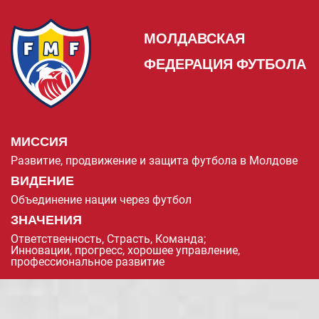
МОЛДАВСКАЯ
ФЕДЕРАЦИЯ ФУТБОЛА
МИССИЯ
Развитие, продвижение и защита футбола в Молдове
ВИДЕНИЕ
Объединение нации через футбол
ЗНАЧЕНИЯ
Ответственность, Страсть, Команда;
Инновации, прогресс, хорошее управление,
профессиональное развитие