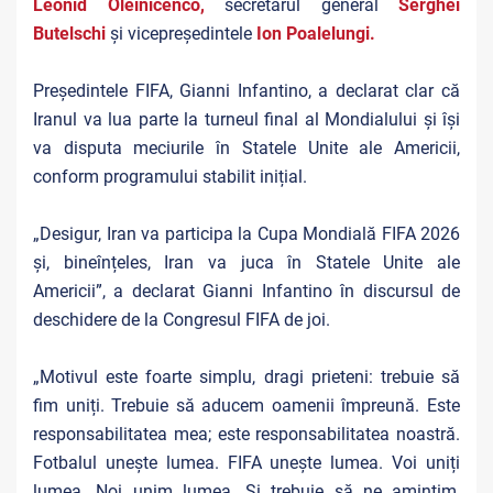
Leonid Oleinicenco,
secretarul general
Serghei
Butelschi
și vicepreședintele
Ion Poalelungi.
Președintele FIFA, Gianni Infantino, a declarat clar că
Iranul va lua parte la turneul final al Mondialului și își
va disputa meciurile în Statele Unite ale Americii,
conform programului stabilit inițial.
„Desigur, Iran va participa la Cupa Mondială FIFA 2026
și, bineînțeles, Iran va juca în Statele Unite ale
Americii”, a declarat Gianni Infantino în discursul de
deschidere de la Congresul FIFA de joi.
„Motivul este foarte simplu, dragi prieteni: trebuie să
fim uniți. Trebuie să aducem oamenii împreună. Este
responsabilitatea mea; este responsabilitatea noastră.
Fotbalul unește lumea. FIFA unește lumea. Voi uniți
lumea. Noi unim lumea. Și trebuie să ne amintim,