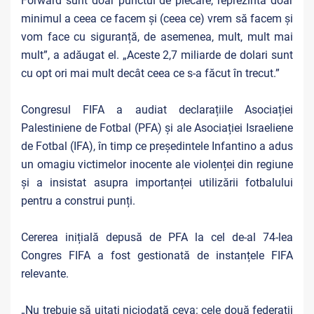
Forward sunt doar punctul de plecare, reprezintă doar
minimul a ceea ce facem și (ceea ce) vrem să facem și
vom face cu siguranță, de asemenea, mult, mult mai
mult”, a adăugat el. „Aceste 2,7 miliarde de dolari sunt
cu opt ori mai mult decât ceea ce s-a făcut în trecut.”
Congresul FIFA a audiat declarațiile Asociației
Palestiniene de Fotbal (PFA) și ale Asociației Israeliene
de Fotbal (IFA), în timp ce președintele Infantino a adus
un omagiu victimelor inocente ale violenței din regiune
și a insistat asupra importanței utilizării fotbalului
pentru a construi punți.
Cererea inițială depusă de PFA la cel de-al 74-lea
Congres FIFA a fost gestionată de instanțele FIFA
relevante.
„Nu trebuie să uitați niciodată ceva: cele două federații