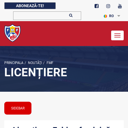
ABONEAZĂ-TE!
RO
Togg
navig
PRINCIPALA
/
NOUTĂŢI
/
FMF
LICENȚIERE
SIDEBAR