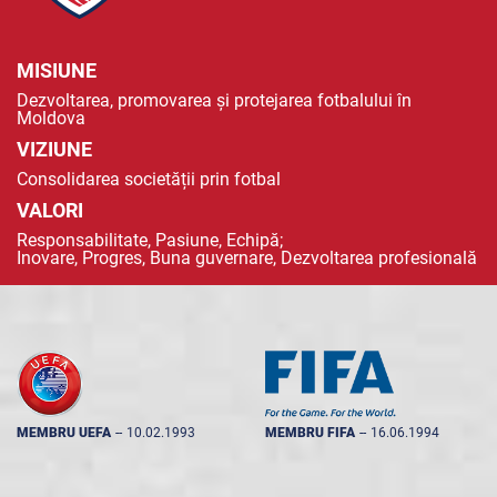
MISIUNE
Dezvoltarea, promovarea și protejarea fotbalului în
Moldova
VIZIUNE
Consolidarea societății prin fotbal
VALORI
Responsabilitate, Pasiune, Echipă;
Inovare, Progres, Buna guvernare, Dezvoltarea profesională
MEMBRU UEFA
--
10.02.1993
MEMBRU FIFA
--
16.06.1994