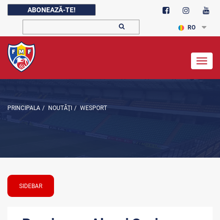
ABONEAZĂ-TE!
RO
Togg
navig
PRINCIPALA
/
NOUTĂŢI
/
WESPORT
SIDEBAR