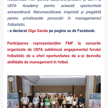
UEFA Academy pentru această oportunitate
extraordinară. Recunoscătoare, inspirată și pregătită
pentru următoarele provocări în managementul
fotbalistic,
- a declarat
Olga Sandu
pe pagina sa de Facebook.
Participarea reprezentanților FMF la cursurile
organizate de UEFA subliniază angajamentul forului
fotbalistic de a oferi oportunitatea de a-și dezvolta
abilitățile de management în fotbal.