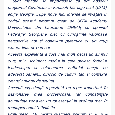
- Sunt mândră să împărtășesc că am absolvit
programul Certificate in Football Management (CFM),
ediția Georgia. După nouă luni intense de învățare în
cadrul acestui program creat de UEFA Academy,
Universitatea din Lausanne, IDHEAP, cu sprijinul
Federației Georgiene, plec cu cunoștințe valoroase,
perspective noi și conexiuni puternice cu un grup
extraordinar de oameni.
Această experiență a fost mai mult decât un simplu
curs, mi-a schimbat modul în care privesc fotbalul,
leadershipul și colaborarea. Fotbalul unește cu
adevărat oamenii, dincolo de culturi, țări și contexte,
creând amintiri de neuitat.
Această experiență reprezintă un reper important în
dezvoltarea mea profesională, iar cunoștințele
acumulate vor avea un rol esențial în evoluția mea în
managementul fotbalistic.
Mulțumesc FMF pentru susținere, precum și UEFA &