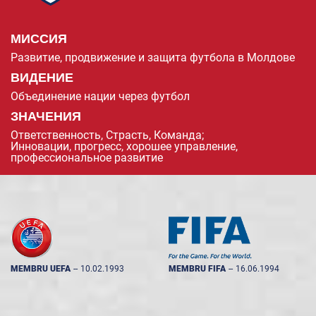
МИССИЯ
Развитие, продвижение и защита футбола в Молдове
ВИДЕНИЕ
Объединение нации через футбол
ЗНАЧЕНИЯ
Ответственность, Страсть, Команда;
Инновации, прогресс, хорошее управление,
профессиональное развитие
MEMBRU UEFA
--
10.02.1993
MEMBRU FIFA
--
16.06.1994