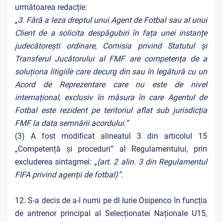
următoarea redacție:
„3. Fără a leza dreptul unui Agent de Fotbal sau al unui
Client de a solicita despăgubiri în fața unei instanțe
judecătorești ordinare, Comisia privind Statutul și
Transferul Jucătorului al FMF are competența de a
soluționa litigiile care decurg din sau în legătură cu un
Acord de Reprezentare care nu este de nivel
internațional, exclusiv în măsura în care Agentul de
Fotbal este rezident pe teritoriul aflat sub jurisdicția
FMF la data semnării acordului.”
(3) A fost modificat alineatul 3 din articolul 15
„Competență și proceduri” al Regulamentului, prin
excluderea sintagmei:
„(art. 2 alin. 3 din Regulamentul
FIFA privind agenții de fotbal)”.
12. S-a decis de a-l numi pe dl Iurie Osipenco în funcția
de antrenor principal al Selecționatei Naționale U15,