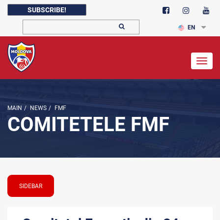
SUBSCRIBE!
EN
Togg
navig
MAIN
/
NEWS
/
FMF
COMITETELE FMF
SIDEBAR