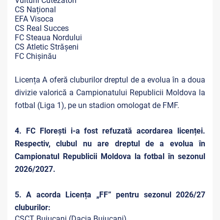
Vulturii Cutezători
CS Național
EFA Visoca
CS Real Succes
FC Steaua Nordului
CS Atletic Strășeni
FC Chișinău
Licența A oferă cluburilor dreptul de a evolua în a doua
divizie valorică a Campionatului Republicii Moldova la
fotbal (Liga 1), pe un stadion omologat de FMF.
4. FC Florești i-a fost refuzată acordarea licenței.
Respectiv, clubul nu are dreptul de a evolua în
Campionatul Republicii Moldova la fotbal în sezonul
2026/2027.
5. A acorda Licența „FF” pentru sezonul 2026/27
cluburilor:
CSCT Buiucani (Dacia Buiucani)