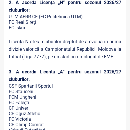
2. A acorda Licența „N” pentru sezonul 2026/27
cluburilor:
UTM-AFRR CF (FC Politehnica UTM)
FC Real Sireți
FC Iskra
Licența N oferă cluburilor dreptul de a evolua în prima
divizie valorică a Campionatului Republicii Moldova la
fotbal (Liga 7777), pe un stadion omologat de FMF.
3. A acorda Licența „A” pentru sezonul 2026/27
cluburilor:
CSF Spartanii Sportul
FC Stăuceni
FCM Ungheni
FC Fălești
CF Univer
CF Oguz Atletic
FC Victoria
CF Olimp Comrat