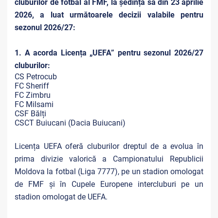
cluburilor de fotbal al FMF, la ședința sa din 23 aprilie
2026, a luat următoarele decizii valabile pentru
sezonul 2026/27:
1. A acorda Licența „UEFA” pentru sezonul 2026/27
cluburilor:
CS Petrocub
FC Sheriff
FC Zimbru
FC Milsami
CSF Bălți
CSCT Buiucani (Dacia Buiucani)
Licența UEFA oferă cluburilor dreptul de a evolua în
prima divizie valorică a Campionatului Republicii
Moldova la fotbal (Liga 7777), pe un stadion omologat
de FMF și în Cupele Europene intercluburi pe un
stadion omologat de UEFA.