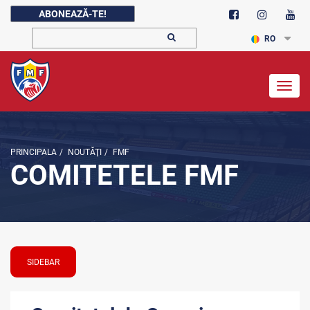
ABONEAZĂ-TE!
RO
Togg
navig
PRINCIPALA
/
NOUTĂŢI
/
FMF
COMITETELE FMF
SIDEBAR