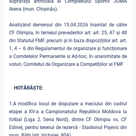
suprafață artificială al Complexului Sportiv JOMA
Arena (mun. Chișinău).
Analizând demersul din 15.04.2026 înaintat de către
CF Olimpia, în temeiul prevederilor art. art. 25, 47 și 48
din Statutul FMF, precum și în baza dispozițiilor art. art.
1, 4 – 6 din Regulamentul de organizare și funcționare
a Comitetelor Permanente si Ad-hoc, în unanimitate de
voturi, Comitetul de Organizare a Competițiilor al FMF
HOTĂRĂȘTE:
1.A modifica locul de disputare a meciului din cadrul
etapei a XV-a a Campionatului Republicii Moldova la
fotbal (Liga 2, Seria Nord), dintre CF Olimpia vs. CF
Edineț, pentru terenul de rezervă - Stadionul Pișevic din
mun. Bălți (str. Victoriei, 90A).