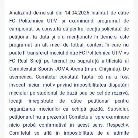
Analizând demersul din 14.04.2026 înaintat de către
FC Politehnica UTM și examinând programul de
campionat, se constată că pentru locația solicitată de
petiționar, la data și ora menționate în demers, este
programat un alt meci de fotbal, context în care nu
poate fi transferat meciul dintre FC Politehnica UTM vs
FC Real Sireți pe terenul cu suprafață artificială al
Complexului Sportiv JOMA Arena (mun. Chișinău). De
asemenea, Comitetul constată faptul că nu a fost
invocat niciun motiv privind imposibilitatea disputării
meciului pe stadionul de bază sau pe cel de rezervă,
locații înregistrate de către petiționar pentru
organizarea meciurilor ca echipă gazdă. Subsidiar,
petiționarul nu a prezentat Comitetului spre examinare
nicio probă confirmativă în acest sens. Respectiv,
Comitetul se află în imposibilitate de a admite