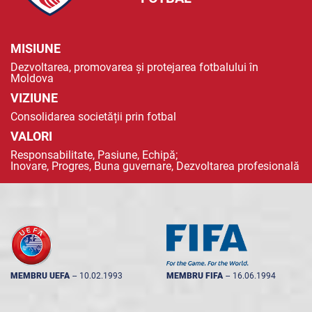
MISIUNE
Dezvoltarea, promovarea și protejarea fotbalului în
Moldova
VIZIUNE
Consolidarea societății prin fotbal
VALORI
Responsabilitate, Pasiune, Echipă;
Inovare, Progres, Buna guvernare, Dezvoltarea profesională
MEMBRU UEFA
--
10.02.1993
MEMBRU FIFA
--
16.06.1994