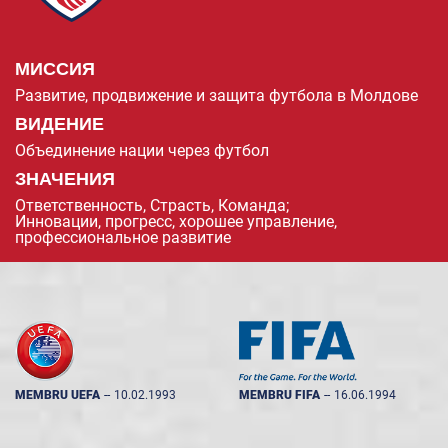
МИССИЯ
Развитие, продвижение и защита футбола в Молдове
ВИДЕНИЕ
Объединение нации через футбол
ЗНАЧЕНИЯ
Ответственность, Страсть, Команда;
Инновации, прогресс, хорошее управление,
профессиональное развитие
MEMBRU UEFA
--
10.02.1993
MEMBRU FIFA
--
16.06.1994