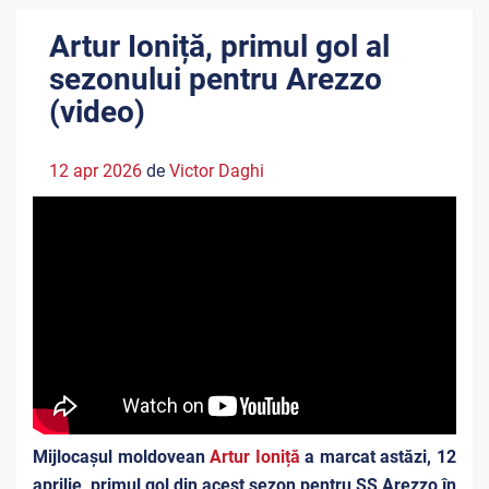
Artur Ioniță, primul gol al
sezonului pentru Arezzo
(video)
12 apr 2026
de
Victor Daghi
Mijlocașul moldovean
Artur Ioniță
a marcat astăzi, 12
aprilie, primul gol din acest sezon pentru SS Arezzo în