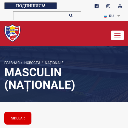
ПОДПИШИСЬ!
RU
Togg
navig
ГЛАВНАЯ
/
НОВОСТИ
/
NAȚIONALE
MASCULIN
(NAȚIONALE)
SIDEBAR