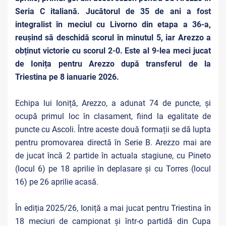
Seria C italiană. Jucătorul de 35 de ani a fost
integralist în meciul cu Livorno din etapa a 36-a,
reușind să deschidă scorul în minutul 5, iar Arezzo a
obținut victorie cu scorul 2-0. Este al 9-lea meci jucat
de Ionița pentru Arezzo după transferul de la
Triestina pe 8 ianuarie 2026.
Echipa lui Ioniță, Arezzo, a adunat 74 de puncte, și
ocupă primul loc în clasament, fiind la egalitate de
puncte cu Ascoli. Între aceste două formații se dă lupta
pentru promovarea directă în Serie B. Arezzo mai are
de jucat încă 2 partide în actuala stagiune, cu Pineto
(locul 6) pe 18 aprilie în deplasare și cu Torres (locul
16) pe 26 aprilie acasă.
În ediția 2025/26, Ioniță a mai jucat pentru Triestina în
18 meciuri de campionat și într-o partidă din Cupa