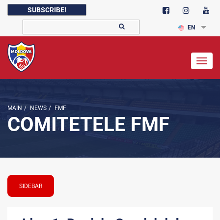
SUBSCRIBE!
EN
Togg
navig
MAIN
/
NEWS
/
FMF
COMITETELE FMF
SIDEBAR