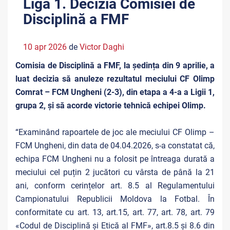
Liga 1. Decizia Comisiei de
Disciplină a FMF
10 apr 2026
de
Victor Daghi
Comisia de Disciplină a FMF, la ședința din 9 aprilie, a
luat decizia să anuleze rezultatul meciului CF Olimp
Comrat – FCM Ungheni (2-3), din etapa a 4-a a Ligii 1,
grupa 2, și să acorde victorie tehnică echipei Olimp.
“Examinând rapoartele de joc ale meciului CF Olimp –
FCM Ungheni, din data de 04.04.2026, s-a constatat că,
echipa FCM Ungheni nu a folosit pe întreaga durată a
meciului cel puțin 2 jucători cu vârsta de până la 21
ani, conform cerințelor art. 8.5 al Regulamentului
Campionatului Republicii Moldova la Fotbal. În
conformitate cu art. 13, art.15, art. 77, art. 78, art. 79
«Codul de Disciplină și Etică al FMF», art.8.5 și 8.6 din