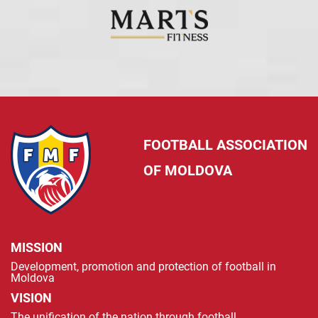
FOOTBALL ASSOCIATION
OF MOLDOVA
MISSION
Development, promotion and protection of football in
Moldova
VISION
The unification of the nation through football